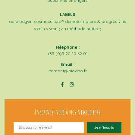
ouest
vins étrangers
LABELS
ab
biodyvin
cosmoculture®
demeter
nature & progrès
vins
s.a.i.n.s
vmn (vin méthode nature)
Téléphone :
+33 (0)3 20 10 62 01
Email :
contact@biovino.fr
Inscrivez-vous à nos newsletters