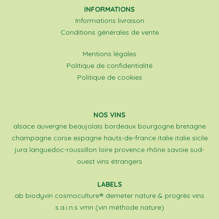
INFORMATIONS
Informations livraison
Conditions générales de vente
Mentions légales
Politique de confidentialité
Politique de cookies
NOS VINS
alsace
auvergne
beaujolais
bordeaux
bourgogne
bretagne
champagne
corse
espagne
hauts-de-france
italie
italie sicile
jura
languedoc-roussillon
loire
provence
rhône
savoie
sud-
ouest
vins étrangers
LABELS
ab
biodyvin
cosmoculture®
demeter
nature & progrès
vins
s.a.i.n.s
vmn (vin méthode nature)