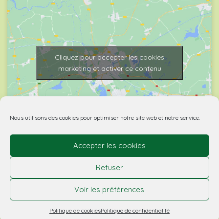
Cliquez pour accepter les cookies
marketing et activer ce contenu
Nous utilisons des cookies pour optimiser notre site web et notre service.
Accepter les cookies
© 2026 Biovino | made with
by Agence Spritz.
Refuser
L’abus d’alcool est dangereux pour la santé. À boire
Voir les préférences
avec modération - la vente d’alcool est interdite aux
mineurs.
Politique de cookies
Politique de confidentialité