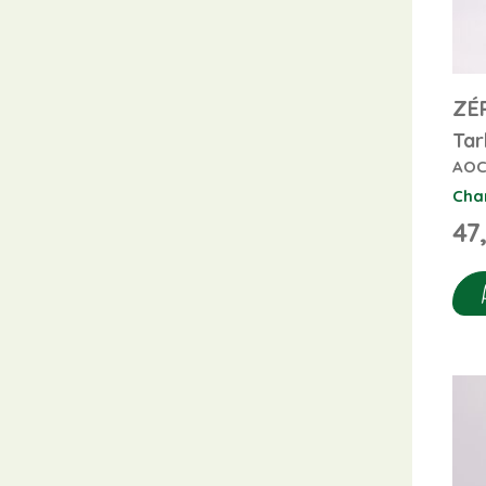
ZÉ
Tar
AOC
Cha
47