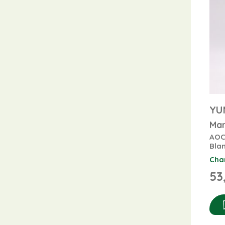
YU
Mar
AOC
Bla
Cha
53