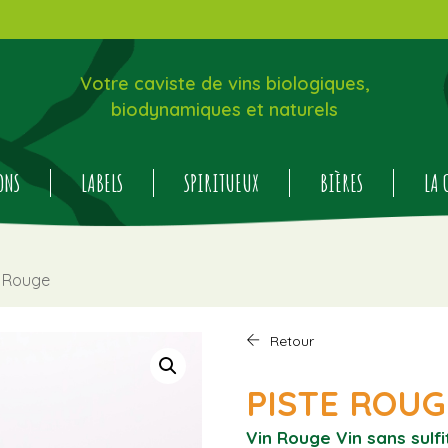
Votre caviste de vins biologiques,
biodynamiques et naturels
ONS
LABELS
SPIRITUEUX
BIÈRES
LA 
e Rouge
Retour
PISTE ROUGE
Vin Rouge
Vin sans sulf