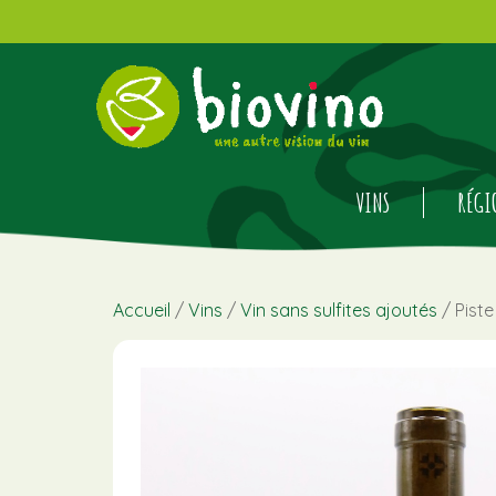
VINS
RÉGI
Accueil
/
Vins
/
Vin sans sulfites ajoutés
/ Pist