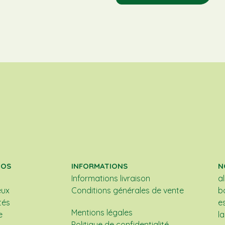
POS
INFORMATIONS
N
Informations livraison
a
eux
Conditions générales de vente
b
tés
e
Mentions légales
e
l
Politique de confidentialité