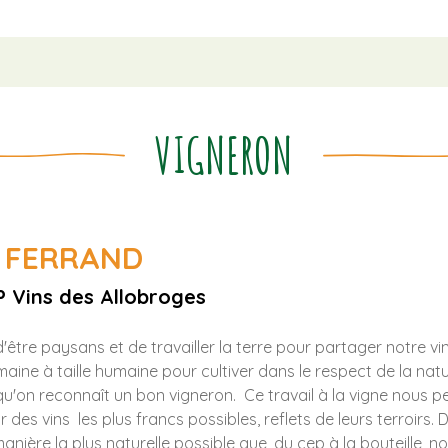
VIGNERON
E FERRAND
 Vins des Allobroges
être paysans et de travailler la terre pour partager notre vin
ine à taille humaine pour cultiver dans le respect de la natur
s qu'on reconnaît un bon vigneron.
Ce travail à la vigne nous 
ur des vins
les plus francs possibles, reflets de leurs terroirs.
ière la plus naturelle possible
que, du cep à la bouteille, n