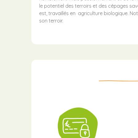
le potentiel des terroirs et des cépages sa
est, travaillés en
agriculture biologique. Not
son terroir.