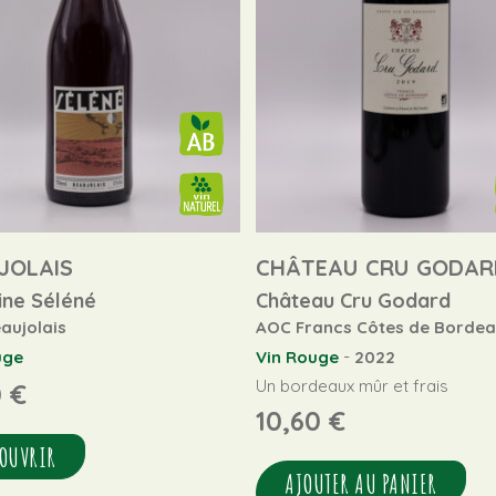
JOLAIS
CHÂTEAU CRU GODAR
ne Séléné
Château Cru Godard
aujolais
AOC Francs Côtes de Borde
-
uge
Vin Rouge
2022
Un bordeaux mûr et frais
0
€
10,60
€
OUVRIR
AJOUTER AU PANIER