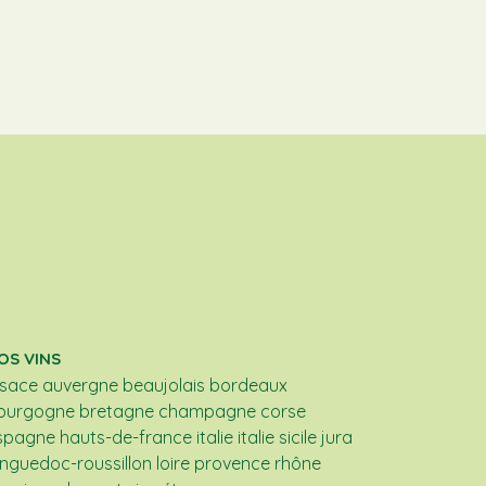
OS VINS
lsace
auvergne
beaujolais
bordeaux
ourgogne
bretagne
champagne
corse
spagne
hauts-de-france
italie
italie sicile
jura
anguedoc-roussillon
loire
provence
rhône