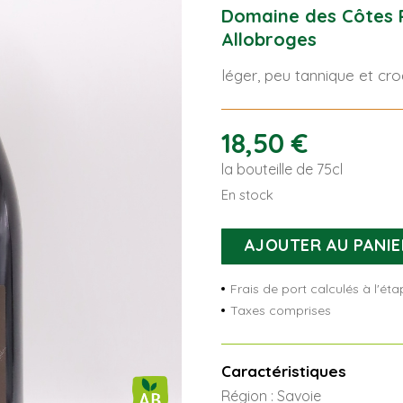
Domaine des Côtes R
Allobroges
léger, peu tannique et croq
18,50
€
la bouteille de 75cl
En stock
quantité
AJOUTER AU PANIE
de
Piste
Frais de port calculés à l'é
Rouge
Taxes comprises
Caractéristiques
Région : Savoie