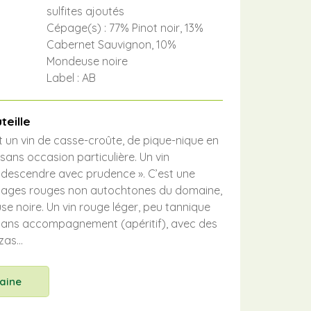
sulfites ajoutés
Cépage(s) : 77% Pinot noir, 13%
Cabernet Sauvignon, 10%
Mondeuse noire
Label : AB
teille
t un vin de casse-croûte, de pique-nique en
sans occasion particulière. Un vin
 « descendre
avec prudence ». C’est une
épages rouges non autochtones du
domaine,
se noire.
Un vin rouge léger, peu tannique
e sans accompagnement
(apéritif), avec des
zzas…
aine