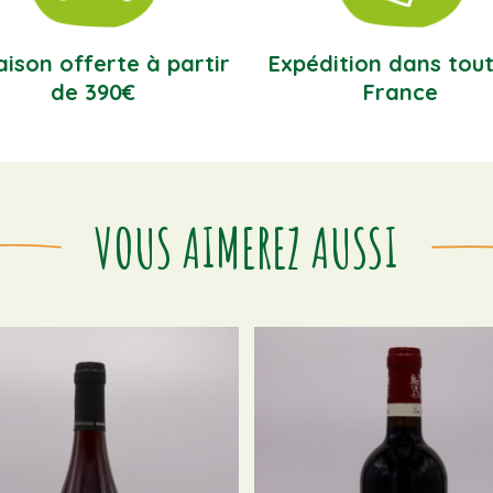
aison offerte à partir
Expédition dans tout
de 390€
France
VOUS AIMEREZ AUSSI