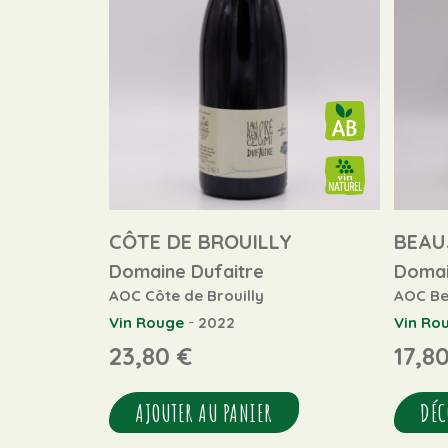
CÔTE DE BROUILLY
BEAU
Domaine Dufaitre
Domai
AOC Côte de Brouilly
AOC Be
-
Vin Rouge
2022
Vin Ro
23,80
€
17,8
AJOUTER AU PANIER
DÉC