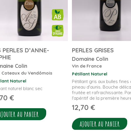
S PERLES D’ANNE-
PERLES GRISES
PHIE
Domaine Colin
aine Colin
Vin de France
 Coteaux du Vendômois
Pétillant Naturel
llant Naturel
Pétillant gris aux bulles fines
pineau d'aunis. Bouche délic
llant naturel blanc sec
fruitée et rafraichissante. Par
,70
€
l'apéritif de la première heure
12,70
€
AJOUTER AU PANIER
AJOUTER AU PANIER