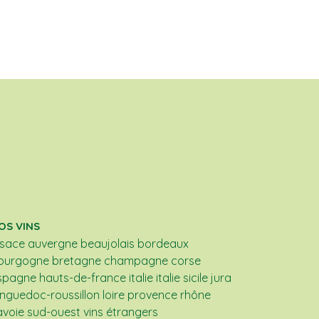
OS VINS
lsace
auvergne
beaujolais
bordeaux
ourgogne
bretagne
champagne
corse
spagne
hauts-de-france
italie
italie sicile
jura
anguedoc-roussillon
loire
provence
rhône
avoie
sud-ouest
vins étrangers