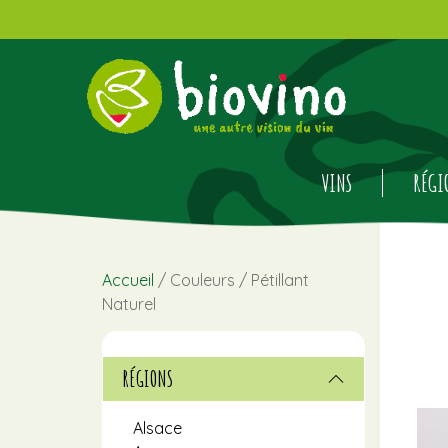
VINS
RÉGI
Accueil
/ Couleurs / Pétillant
Naturel
RÉGIONS
Alsace