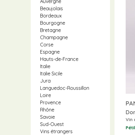
Auvergne
Beaujolais
Bordeaux
Bourgogne
Bretagne
Champagne
Corse
Espagne
Hauts-de-France
Italie
Italie Sicile
Jura
Languedoc-Roussillon
Loire
PA
Provence
Rhône
Dom
Savoie
Vin 
Sud-Ouest
Péti
Vins étrangers