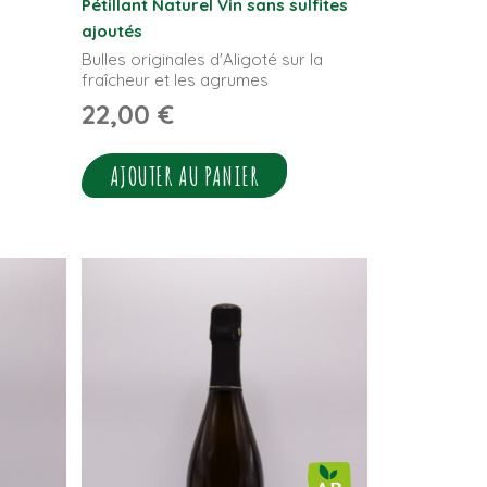
Pétillant Naturel
Vin sans sulfites
ajoutés
Bulles originales d'Aligoté sur la
fraîcheur et les agrumes
22,00
€
AJOUTER AU PANIER