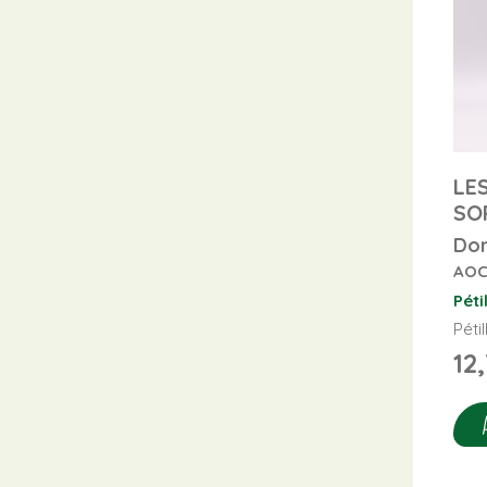
LE
SO
Dom
AOC
Péti
Péti
12