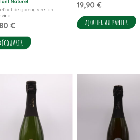
llant Naturel
19,90
€
et'nat de gamay version
evine
AJOUTER AU PANIER
,80
€
DÉCOUVRIR