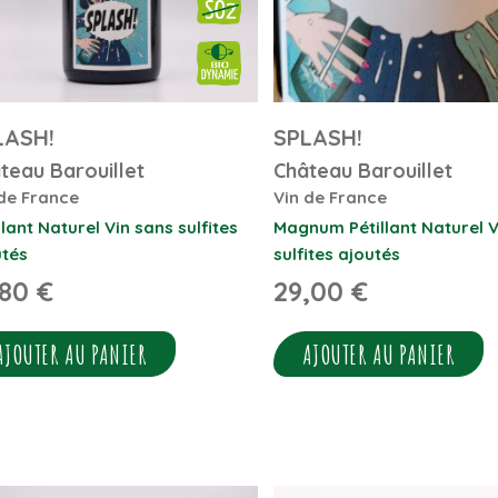
LASH!
SPLASH!
teau Barouillet
Château Barouillet
de France
Vin de France
llant Naturel
Vin sans sulfites
Magnum
Pétillant Naturel
V
utés
sulfites ajoutés
,80
€
29,00
€
AJOUTER AU PANIER
AJOUTER AU PANIER