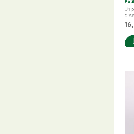
Péti
Un p
ang
16