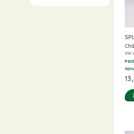
SP
Châ
Vin 
Péti
ajo
13