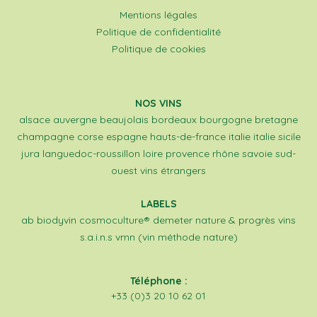
Mentions légales
Politique de confidentialité
Politique de cookies
NOS VINS
alsace
auvergne
beaujolais
bordeaux
bourgogne
bretagne
champagne
corse
espagne
hauts-de-france
italie
italie sicile
jura
languedoc-roussillon
loire
provence
rhône
savoie
sud-
ouest
vins étrangers
LABELS
ab
biodyvin
cosmoculture®
demeter
nature & progrès
vins
s.a.i.n.s
vmn (vin méthode nature)
Téléphone :
+33 (0)3 20 10 62 01