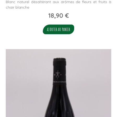
Blanc naturel désaltérant aux arômes de fleurs et fruits à
chair blanche
18,90
€
AJOUTER AU PANIER