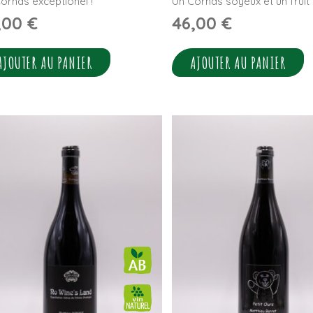
ornas exceptionel !
Un Cornas soyeux et un fruit
,00
€
46,00
€
AJOUTER AU PANIER
AJOUTER AU PANIER