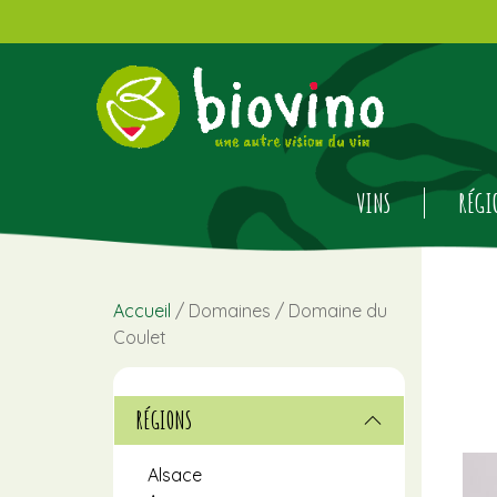
VINS
RÉGI
Accueil
/ Domaines / Domaine du
Coulet
RÉGIONS
Alsace