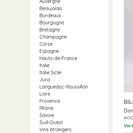
Auvergne
Beaujolais
Bordeaux
Bourgogne
Bretagne
Champagne
Corse
Espagne
Hauts-de-France
Italie
Italie Sicile
Jura
Languedoc-Roussillon
Loire
BI
Provence
Rhône
Dom
Savoie
AOC
Sud-Ouest
Vin
Vins étrangers