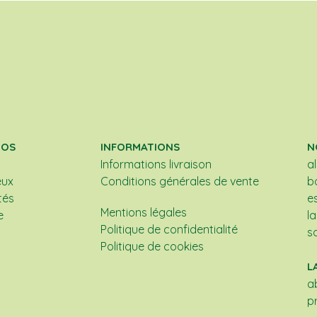
POS
INFORMATIONS
N
Informations livraison
a
eux
Conditions générales de vente
b
tés
e
Mentions légales
e
l
Politique de confidentialité
s
Politique de cookies
L
a
p