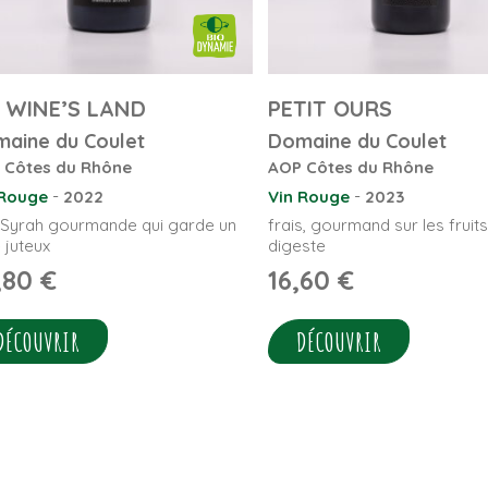
 WINE’S LAND
PETIT OURS
aine du Coulet
Domaine du Coulet
 Côtes du Rhône
AOP Côtes du Rhône
-
-
 Rouge
2022
Vin Rouge
2023
Syrah gourmande qui garde un
frais, gourmand sur les fruit
 juteux
digeste
,80
€
16,60
€
DÉCOUVRIR
DÉCOUVRIR