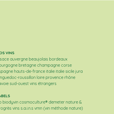
OS VINS
lsace
auvergne
beaujolais
bordeaux
ourgogne
bretagne
champagne
corse
spagne
hauts-de-france
italie
italie sicile
jura
anguedoc-roussillon
loire
provence
rhône
avoie
sud-ouest
vins étrangers
ABELS
b
biodyvin
cosmoculture®
demeter
nature &
rogrès
vins s.a.i.n.s
vmn (vin méthode nature)