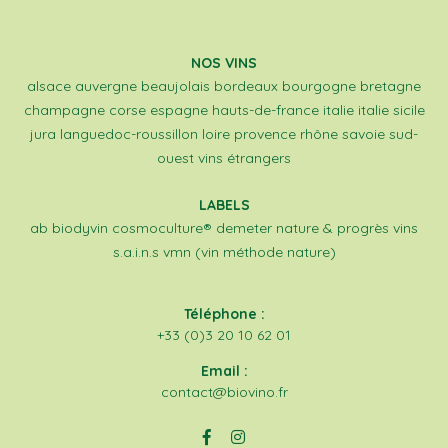
NOS VINS
alsace
auvergne
beaujolais
bordeaux
bourgogne
bretagne
champagne
corse
espagne
hauts-de-france
italie
italie sicile
jura
languedoc-roussillon
loire
provence
rhône
savoie
sud-
ouest
vins étrangers
LABELS
ab
biodyvin
cosmoculture®
demeter
nature & progrès
vins
s.a.i.n.s
vmn (vin méthode nature)
Téléphone :
+33 (0)3 20 10 62 01
Email :
contact@biovino.fr