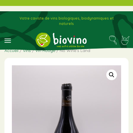
Votre caviste de vins biologiques, biodynamiques et
naturels
toggle navigation
Accueil
/
Vins
/
Vin Rouge
/ No Wine’s Land