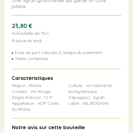
Une Syrah gourmande qui garde un côté
juteux
23,80
€
la bouteille de 75cl
Rupture de stock
Frais de port calculés à l'étape du paiement
Taxes comprises
Caractéristiques
Région : Rhône
Culture : Vin naturel et
Couleur : Vin Rouge
biodynamique
Degré d'alcool : 12.5°
Cépage(s) : Syrah
Appellation : AOP Côtes
Label : AB, BIODYVIN
du Rhône
Notre avis sur cette bouteille