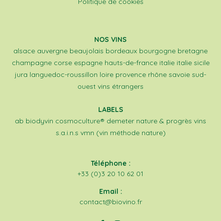
Politique de cookies
NOS VINS
alsace
auvergne
beaujolais
bordeaux
bourgogne
bretagne
champagne
corse
espagne
hauts-de-france
italie
italie sicile
jura
languedoc-roussillon
loire
provence
rhône
savoie
sud-
ouest
vins étrangers
LABELS
ab
biodyvin
cosmoculture®
demeter
nature & progrès
vins
s.a.i.n.s
vmn (vin méthode nature)
Téléphone :
+33 (0)3 20 10 62 01
Email :
contact@biovino.fr