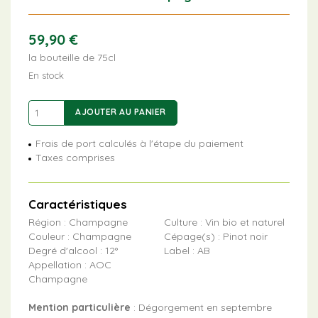
59,90
€
la bouteille de 75cl
En stock
quantité
AJOUTER AU PANIER
de
Les
Frais de port calculés à l'étape du paiement
Semblables
Taxes comprises
Boréal
Caractéristiques
Région : Champagne
Culture : Vin bio et naturel
Couleur : Champagne
Cépage(s) : Pinot noir
Degré d'alcool : 12°
Label : AB
Appellation : AOC
Champagne
Mention particulière
: Dégorgement en septembre