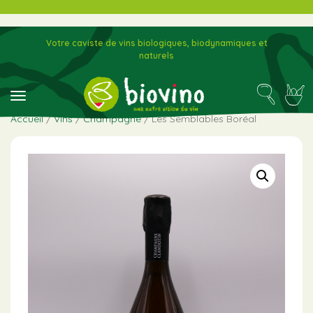
Votre caviste de vins biologiques, biodynamiques et
naturels
toggle navigation
Accueil
/
Vins
/
Champagne
/ Les Semblables Boréal