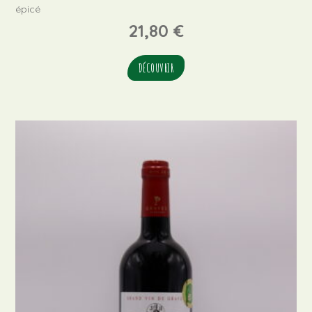
épicé
21,80
€
DÉCOUVRIR