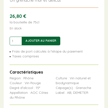
Un grenache mûr et délicat
26,80
€
la bouteille de 75cl
En stock
quantité
AJOUTER AU PANIER
de
La
Frais de port calculés à l'étape du paiement
Sagesse
Taxes comprises
Caractéristiques
Région : Rhône
Culture : Vin naturel et
Couleur : Vin Rouge
biodynamique
Degré d'alcool : 15°
Cépage(s) : Grenache
Appellation : AOC Côtes
Label : AB, DEMETER
du Rhône