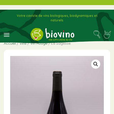
Votre caviste de vins biologiques, biodynamiques et
naturels
toggle navigation
Accueil
/
Vins
/
Vin Rouge
/ La Sagesse