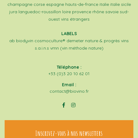
champagne
corse
espagne
hauts-de-france
italie
italie sicile
jura
languedoc-roussillon
loire
provence
rhône
savoie
sud-
ouest
vins étrangers
LABELS
ab
biodyvin
cosmoculture®
demeter
nature & progrès
vins
s.a.i.n.s
vmn (vin méthode nature)
Téléphone :
+33 (0)3 20 10 62 01
Email :
contact@biovino.fr
Inscrivez-vous à nos newsletters