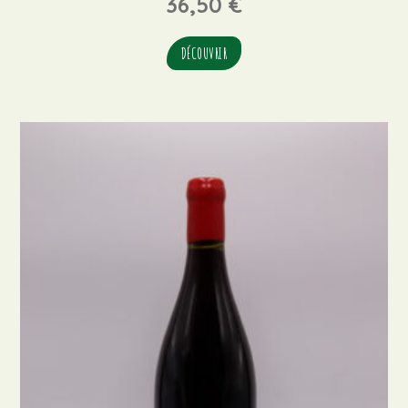
36,50
€
DÉCOUVRIR