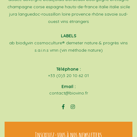
champagne
corse
espagne
hauts-de-france
italie
italie sicile
jura
languedoc-roussillon
loire
provence
rhône
savoie
sud-
ouest
vins étrangers
LABELS
ab
biodyvin
cosmoculture®
demeter
nature & progrès
vins
s.a.i.n.s
vmn (vin méthode nature)
Téléphone :
+33 (0)3 20 10 62 01
Email :
contact@biovino.fr
Inscrivez-vous à nos newsletters