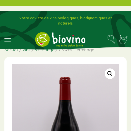
Votre caviste de vins biologiques, biodynamiques et
naturels
toggle navigation
Accueil
/
Vins
/
Vin Rouge
/ Crozes-Hermitage