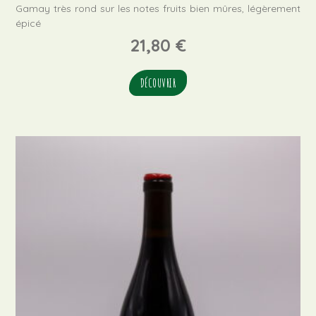
Gamay très rond sur les notes fruits bien mûres, légèrement
épicé
21,80
€
DÉCOUVRIR