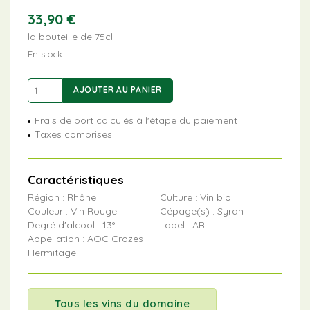
33,90
€
la bouteille de 75cl
En stock
quantité
AJOUTER AU PANIER
de
Crozes-
Frais de port calculés à l'étape du paiement
Hermitage
Taxes comprises
Caractéristiques
Région : Rhône
Culture : Vin bio
Couleur : Vin Rouge
Cépage(s) : Syrah
Degré d'alcool : 13°
Label : AB
Appellation : AOC Crozes
Hermitage
Tous les vins du domaine