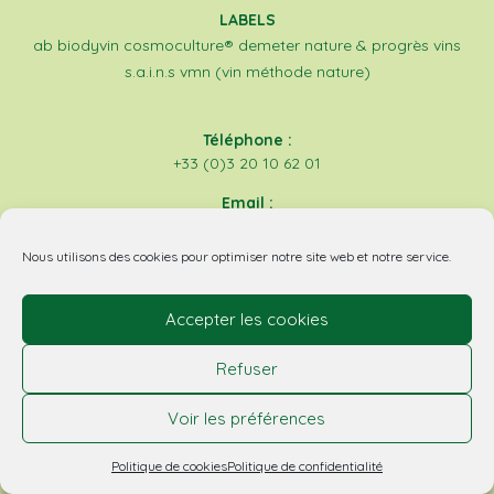
LABELS
ab
biodyvin
cosmoculture®
demeter
nature & progrès
vins
s.a.i.n.s
vmn (vin méthode nature)
Téléphone :
+33 (0)3 20 10 62 01
Email :
contact@biovino.fr
Nous utilisons des cookies pour optimiser notre site web et notre service.
Accepter les cookies
Refuser
Inscrivez-vous à nos newsletters
Voir les préférences
Politique de cookies
Politique de confidentialité