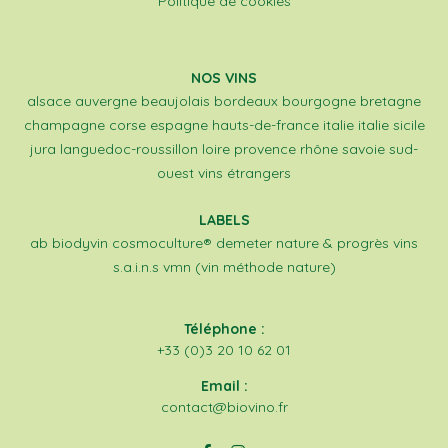
Politique de cookies
NOS VINS
alsace
auvergne
beaujolais
bordeaux
bourgogne
bretagne
champagne
corse
espagne
hauts-de-france
italie
italie sicile
jura
languedoc-roussillon
loire
provence
rhône
savoie
sud-
ouest
vins étrangers
LABELS
ab
biodyvin
cosmoculture®
demeter
nature & progrès
vins
s.a.i.n.s
vmn (vin méthode nature)
Téléphone :
+33 (0)3 20 10 62 01
Email :
contact@biovino.fr