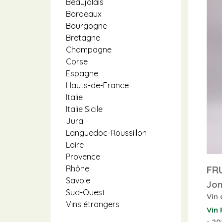
Beaujolais
Bordeaux
Bourgogne
Bretagne
Champagne
Corse
Espagne
Hauts-de-France
Italie
Italie Sicile
Jura
Languedoc-Roussillon
Loire
Provence
FR
Rhône
Savoie
Jon
Sud-Ouest
Vin 
Vins étrangers
Vin
-
20