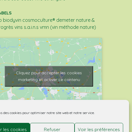
ABELS
b
biodyvin
cosmoculture®
demeter
nature &
rogrès
vins s.a.i.n.s
vmn (vin méthode nature)
Cliquez pour accepter les cookies
marketing et activer ce contenu
ns des cookies pour optimiser notre site web et notre service.
r les cookies
Refuser
Voir les préférences