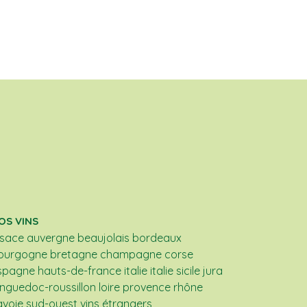
OS VINS
lsace
auvergne
beaujolais
bordeaux
ourgogne
bretagne
champagne
corse
spagne
hauts-de-france
italie
italie sicile
jura
anguedoc-roussillon
loire
provence
rhône
avoie
sud-ouest
vins étrangers