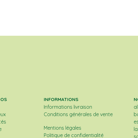
POS
INFORMATIONS
N
Informations livraison
a
eux
Conditions générales de vente
b
tés
e
Mentions légales
e
l
Politique de confidentialité
s