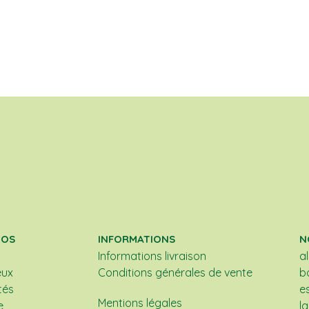
POS
INFORMATIONS
N
Informations livraison
a
eux
Conditions générales de vente
b
tés
e
Mentions légales
e
l