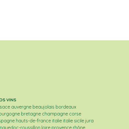
OS VINS
lsace
auvergne
beaujolais
bordeaux
ourgogne
bretagne
champagne
corse
spagne
hauts-de-france
italie
italie sicile
jura
anguedoc-roussillon
loire
provence
rhône