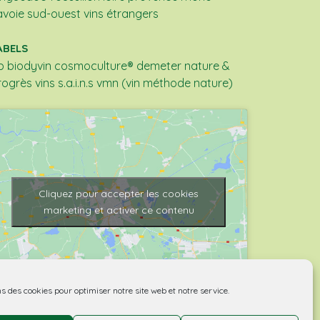
avoie
sud-ouest
vins étrangers
ABELS
b
biodyvin
cosmoculture®
demeter
nature &
rogrès
vins s.a.i.n.s
vmn (vin méthode nature)
Cliquez pour accepter les cookies
marketing et activer ce contenu
ns des cookies pour optimiser notre site web et notre service.