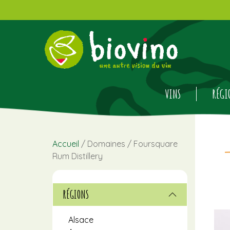
VINS
RÉGI
Accueil
/ Domaines / Foursquare
Rum Distillery
RÉGIONS
Alsace