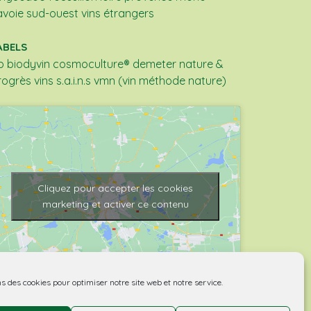
avoie
sud-ouest
vins étrangers
ABELS
b
biodyvin
cosmoculture®
demeter
nature &
rogrès
vins s.a.i.n.s
vmn (vin méthode nature)
Cliquez pour accepter les cookies
marketing et activer ce contenu
ns des cookies pour optimiser notre site web et notre service.