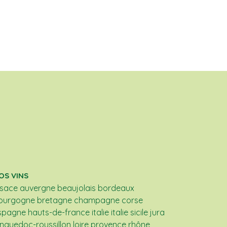
OS VINS
lsace
auvergne
beaujolais
bordeaux
ourgogne
bretagne
champagne
corse
spagne
hauts-de-france
italie
italie sicile
jura
anguedoc-roussillon
loire
provence
rhône