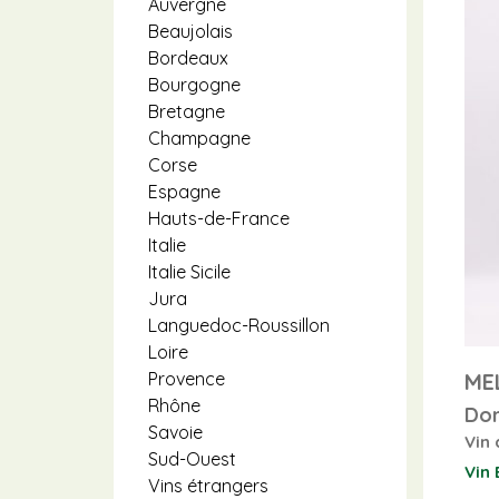
Auvergne
Beaujolais
Bordeaux
Bourgogne
Bretagne
Champagne
Corse
Espagne
Hauts-de-France
Italie
Italie Sicile
Jura
Languedoc-Roussillon
Loire
ME
Provence
Rhône
Dom
Savoie
Vin 
Sud-Ouest
Vin 
Vins étrangers