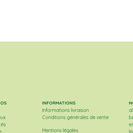
POS
INFORMATIONS
N
Informations livraison
a
eux
Conditions générales de vente
b
tés
e
Mentions légales
e
l