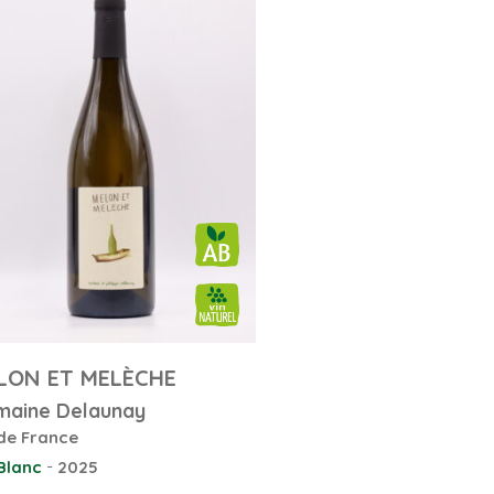
LON ET MELÈCHE
aine Delaunay
de France
-
Blanc
2025