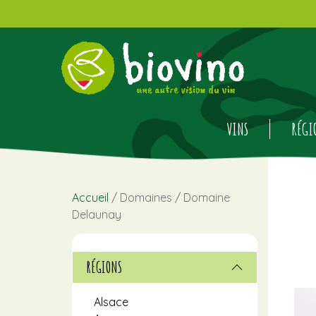
VINS
RÉGI
Accueil
/ Domaines / Domaine
Delaunay
RÉGIONS
Alsace