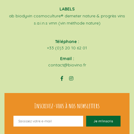
LABELS
ab
biodyvin
cosmoculture®
demeter
nature & progrès
vins
s.a.i.n.s
vmn (vin méthode nature)
Téléphone :
+33 (0)3 20 10 62 01
Email :
contact@biovino.fr
Inscrivez-vous à nos newsletters