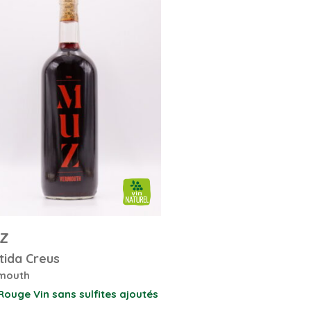
Z
tida Creus
mouth
 Rouge
Vin sans sulfites ajoutés