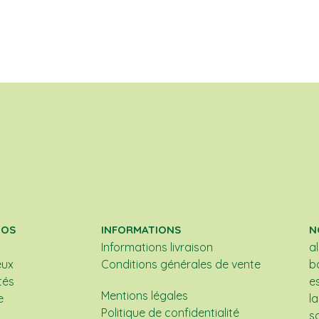
POS
INFORMATIONS
N
Informations livraison
a
eux
Conditions générales de vente
b
tés
e
Mentions légales
e
l
Politique de confidentialité
s