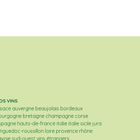
OS VINS
lsace
auvergne
beaujolais
bordeaux
ourgogne
bretagne
champagne
corse
spagne
hauts-de-france
italie
italie sicile
jura
anguedoc-roussillon
loire
provence
rhône
avoie
sud-ouest
vins étrangers