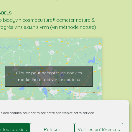
ABELS
b
biodyvin
cosmoculture®
demeter
nature &
rogrès
vins s.a.i.n.s
vmn (vin méthode nature)
Cliquez pour accepter les cookies
marketing et activer ce contenu
ns des cookies pour optimiser notre site web et notre service.
r les cookies
Refuser
Voir les préférences