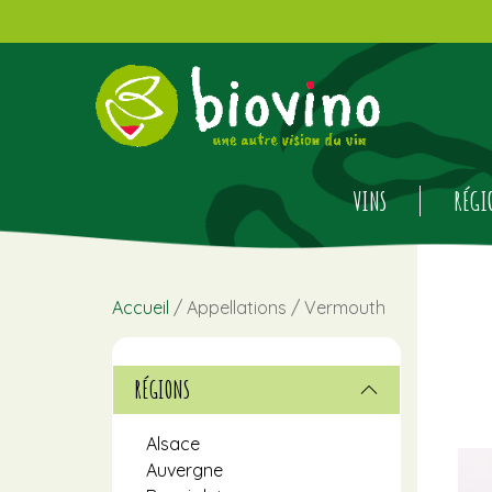
VINS
RÉGI
Accueil
/ Appellations / Vermouth
RÉGIONS
Alsace
Auvergne