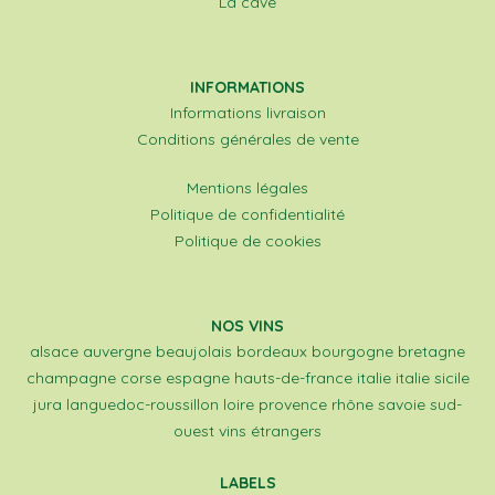
La cave
INFORMATIONS
Informations livraison
Conditions générales de vente
Mentions légales
Politique de confidentialité
Politique de cookies
NOS VINS
alsace
auvergne
beaujolais
bordeaux
bourgogne
bretagne
champagne
corse
espagne
hauts-de-france
italie
italie sicile
jura
languedoc-roussillon
loire
provence
rhône
savoie
sud-
ouest
vins étrangers
LABELS