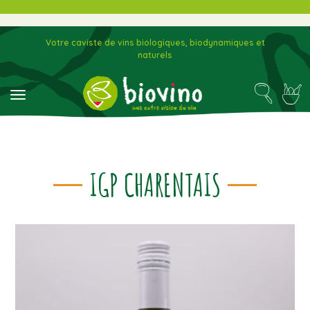
Votre caviste de vins biologiques, biodynamiques et
naturels
toggle navigation
IGP CHARENTAIS