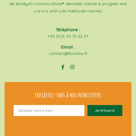
ab
biodyvin
cosmoculture®
demeter
nature & progrès
vins
s.a.i.n.s
vmn (vin méthode nature)
Téléphone :
+33 (0)3 20 10 62 01
Email :
contact@biovino.fr
Inscrivez-vous à nos newsletters