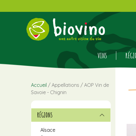
VINS
RÉGI
Accueil
/ Appellations / AOP Vin de
Savoie - Chignin
RÉGIONS
Alsace