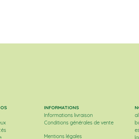
POS
INFORMATIONS
N
Informations livraison
a
eux
Conditions générales de vente
b
tés
e
Mentions légales
e
l