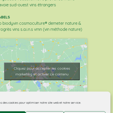
avoie
sud-ouest
vins étrangers
ABELS
b
biodyvin
cosmoculture®
demeter
nature &
rogrès
vins s.a.i.n.s
vmn (vin méthode nature)
Cliquez pour accepter les cookies
marketing et activer ce contenu
ns des cookies pour optimiser notre site web et notre service.