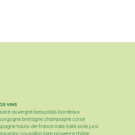
OS VINS
lsace
auvergne
beaujolais
bordeaux
ourgogne
bretagne
champagne
corse
spagne
hauts-de-france
italie
italie sicile
jura
anguedoc-roussillon
loire
provence
rhône