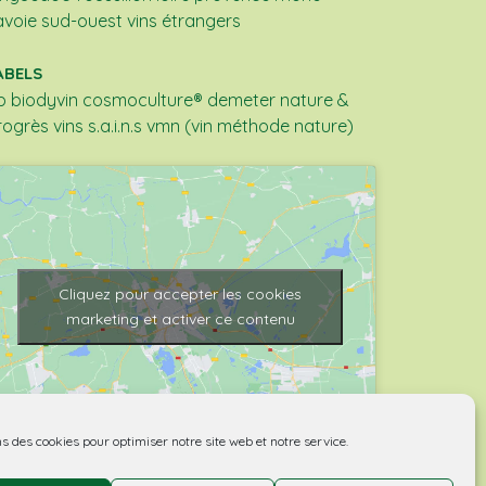
avoie
sud-ouest
vins étrangers
ABELS
b
biodyvin
cosmoculture®
demeter
nature &
rogrès
vins s.a.i.n.s
vmn (vin méthode nature)
Cliquez pour accepter les cookies
marketing et activer ce contenu
ns des cookies pour optimiser notre site web et notre service.