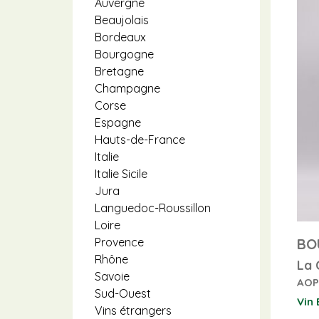
Auvergne
Beaujolais
Bordeaux
Bourgogne
Bretagne
Champagne
Corse
Espagne
Hauts-de-France
Italie
Italie Sicile
Jura
Languedoc-Roussillon
Loire
BO
Provence
Rhône
La 
Savoie
AOP
Sud-Ouest
Vin 
Vins étrangers