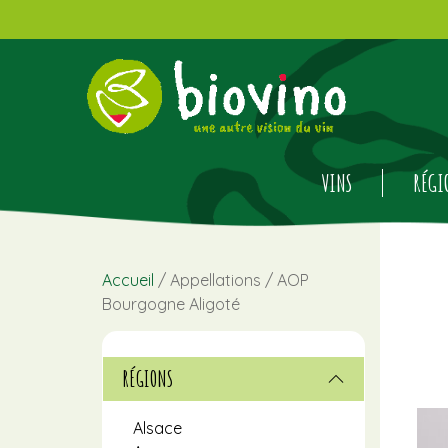
VINS
RÉGI
Accueil
/ Appellations / AOP
Bourgogne Aligoté
RÉGIONS
Alsace