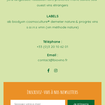
ouest
vins étrangers
LABELS
ab
biodyvin
cosmoculture®
demeter
nature & progrès
vins
s.a.i.n.s
vmn (vin méthode nature)
Téléphone :
+33 (0)3 20 10 62 01
Email :
contact@biovino.fr
Inscrivez-vous à nos newsletters