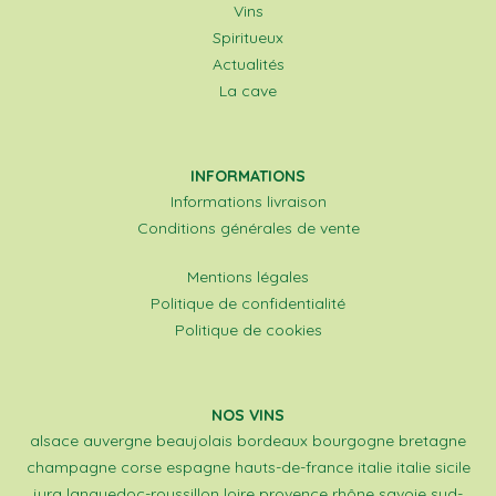
Vins
Spiritueux
Actualités
La cave
INFORMATIONS
Informations livraison
Conditions générales de vente
Mentions légales
Politique de confidentialité
Politique de cookies
NOS VINS
alsace
auvergne
beaujolais
bordeaux
bourgogne
bretagne
champagne
corse
espagne
hauts-de-france
italie
italie sicile
jura
languedoc-roussillon
loire
provence
rhône
savoie
sud-