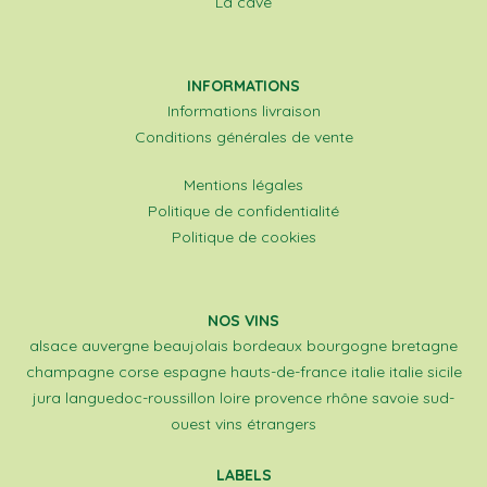
La cave
INFORMATIONS
Informations livraison
Conditions générales de vente
Mentions légales
Politique de confidentialité
Politique de cookies
NOS VINS
alsace
auvergne
beaujolais
bordeaux
bourgogne
bretagne
champagne
corse
espagne
hauts-de-france
italie
italie sicile
jura
languedoc-roussillon
loire
provence
rhône
savoie
sud-
ouest
vins étrangers
LABELS