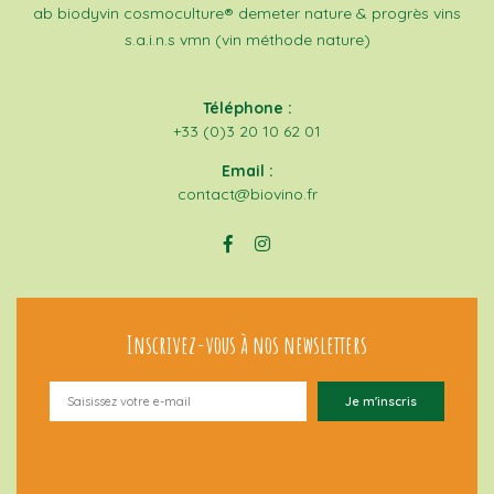
ab
biodyvin
cosmoculture®
demeter
nature & progrès
vins
s.a.i.n.s
vmn (vin méthode nature)
Téléphone :
+33 (0)3 20 10 62 01
Email :
contact@biovino.fr
Inscrivez-vous à nos newsletters