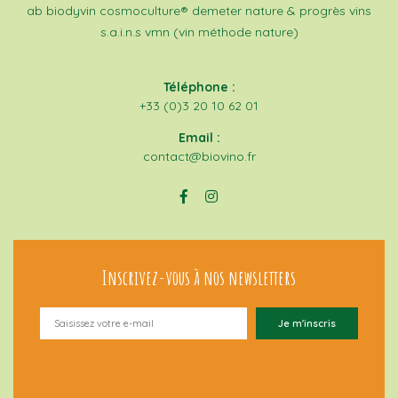
ab
biodyvin
cosmoculture®
demeter
nature & progrès
vins
s.a.i.n.s
vmn (vin méthode nature)
Téléphone :
+33 (0)3 20 10 62 01
Email :
contact@biovino.fr
Inscrivez-vous à nos newsletters