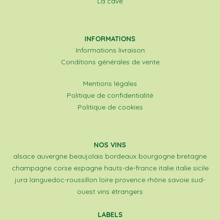
La cave
INFORMATIONS
Informations livraison
Conditions générales de vente
Mentions légales
Politique de confidentialité
Politique de cookies
NOS VINS
alsace
auvergne
beaujolais
bordeaux
bourgogne
bretagne
champagne
corse
espagne
hauts-de-france
italie
italie sicile
jura
languedoc-roussillon
loire
provence
rhône
savoie
sud-
ouest
vins étrangers
LABELS