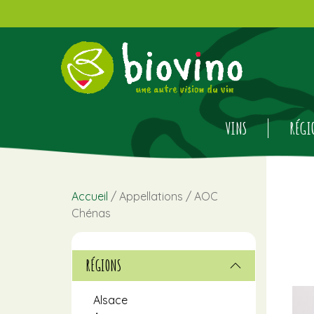
VINS
RÉGI
Accueil
/ Appellations / AOC
Chénas
RÉGIONS
Alsace