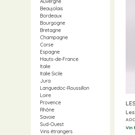
Auvergne
Beaujolais
Bordeaux
Bourgogne
Bretagne
Champagne
Corse
Espagne
Hauts-de-France
Italie
Italie Sicile
Jura
Languedoc-Roussillon
Loire
LE
Provence
Rhône
Les
Savoie
AOC
Sud-Ouest
Vin
Vins étrangers