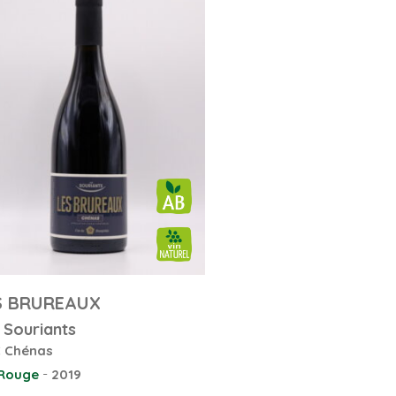
S BRUREAUX
 Souriants
 Chénas
-
 Rouge
2019