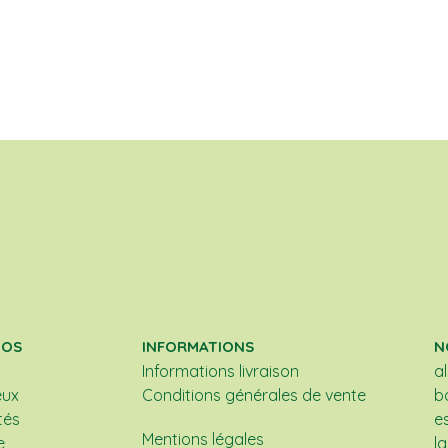
POS
INFORMATIONS
N
Informations livraison
a
eux
Conditions générales de vente
b
tés
e
Mentions légales
e
l