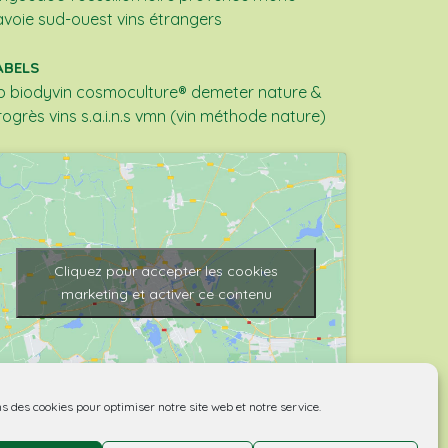
avoie
sud-ouest
vins étrangers
ABELS
b
biodyvin
cosmoculture®
demeter
nature &
rogrès
vins s.a.i.n.s
vmn (vin méthode nature)
Cliquez pour accepter les cookies
marketing et activer ce contenu
ns des cookies pour optimiser notre site web et notre service.