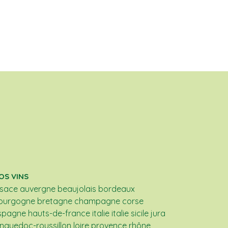
OS VINS
lsace
auvergne
beaujolais
bordeaux
ourgogne
bretagne
champagne
corse
spagne
hauts-de-france
italie
italie sicile
jura
anguedoc-roussillon
loire
provence
rhône