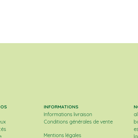
POS
INFORMATIONS
N
Informations livraison
a
eux
Conditions générales de vente
b
tés
e
Mentions légales
e
l