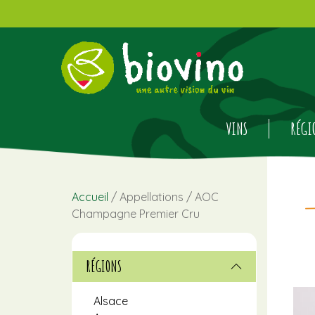
VINS
RÉGI
Accueil
/ Appellations / AOC
Champagne Premier Cru
RÉGIONS
Alsace