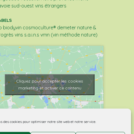
avoie
sud-ouest
vins étrangers
ABELS
b
biodyvin
cosmoculture®
demeter
nature &
rogrès
vins s.a.i.n.s
vmn (vin méthode nature)
Cliquez pour accepter les cookies
marketing et activer ce contenu
ns des cookies pour optimiser notre site web et notre service.