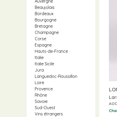
Auvergne
Beaujolais
Bordeaux
Bourgogne
Bretagne
Champagne
Corse
Espagne
Hauts-de-France
Italie
Italie Sicile
Jura
Languedoc-Roussillon
Loire
LO
Provence
Rhône
Lar
Savoie
AOC
Sud-Ouest
Cha
Vins étrangers