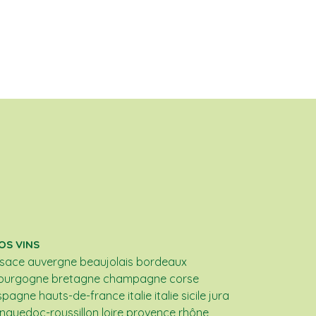
OS VINS
lsace
auvergne
beaujolais
bordeaux
ourgogne
bretagne
champagne
corse
spagne
hauts-de-france
italie
italie sicile
jura
anguedoc-roussillon
loire
provence
rhône