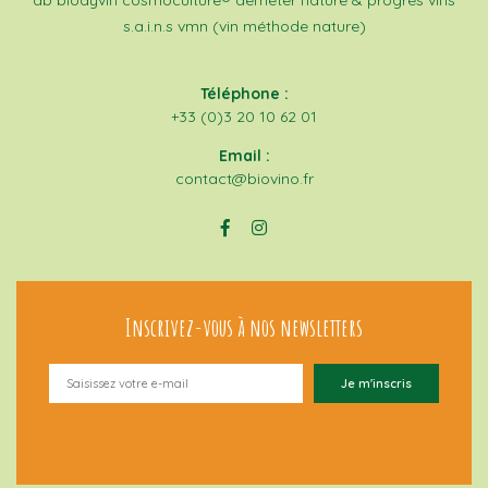
ab
biodyvin
cosmoculture®
demeter
nature & progrès
vins
s.a.i.n.s
vmn (vin méthode nature)
Téléphone :
+33 (0)3 20 10 62 01
Email :
contact@biovino.fr
Inscrivez-vous à nos newsletters