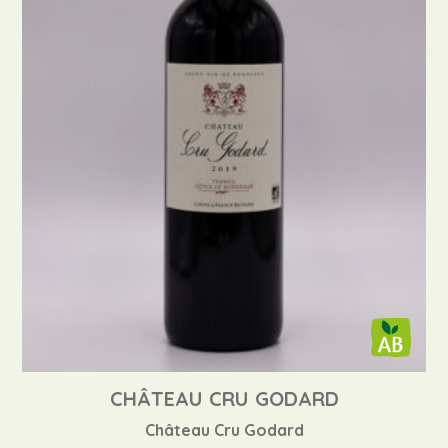
CHÂTEAU CRU GODARD
Château Cru Godard