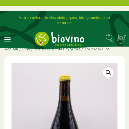
Votre caviste de vins biologiques, biodynamiques et
naturels
toggle navigation
Accueil
/
Vins
/
Vin sans sulfites ajoutés
/ Tournoël Riot