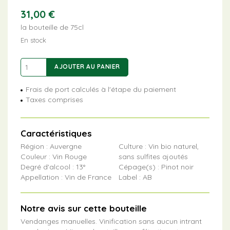
31,00
€
la bouteille de 75cl
En stock
quantité
AJOUTER AU PANIER
de
Tournoël
Frais de port calculés à l'étape du paiement
Riot
Taxes comprises
Caractéristiques
Région : Auvergne
Culture : Vin bio naturel,
Couleur : Vin Rouge
sans sulfites ajoutés
Degré d'alcool : 13°
Cépage(s) : Pinot noir
Appellation : Vin de France
Label : AB
Notre avis sur cette bouteille
Vendanges manuelles. Vinification sans aucun intrant