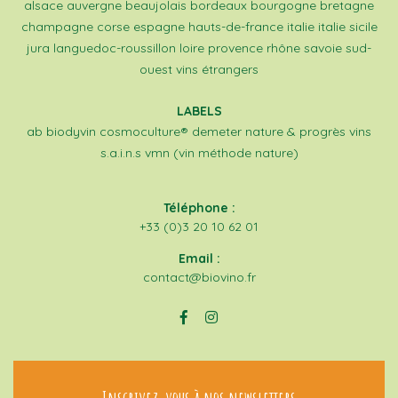
alsace
auvergne
beaujolais
bordeaux
bourgogne
bretagne
champagne
corse
espagne
hauts-de-france
italie
italie sicile
jura
languedoc-roussillon
loire
provence
rhône
savoie
sud-
ouest
vins étrangers
LABELS
ab
biodyvin
cosmoculture®
demeter
nature & progrès
vins
s.a.i.n.s
vmn (vin méthode nature)
Téléphone :
+33 (0)3 20 10 62 01
Email :
contact@biovino.fr