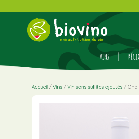
VINS
RÉGI
Accueil
/
Vins
/
Vin sans sulfites ajoutés
/ One 