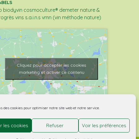
ABELS
b
biodyvin
cosmoculture®
demeter
nature &
rogrès
vins s.a.i.n.s
vmn (vin méthode nature)
Cliquez pour accepter les cookies
marketing et activer ce contenu
ns des cookies pour optimiser notre site web et notre service.
r les cookies
Refuser
Voir les préférences