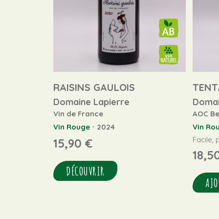
RAISINS GAULOIS
TENT
Domaine Lapierre
Domai
Vin de France
AOC Bea
-
Vin Rouge
2024
Vin Ro
Facile, 
15,90
€
18,5
DÉCOUVRIR
AJO