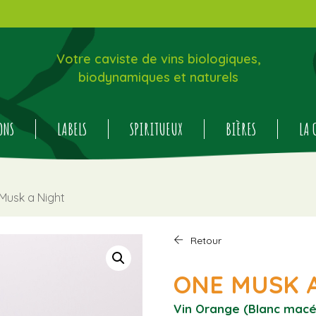
Votre caviste de vins biologiques,
biodynamiques et naturels
ONS
LABELS
SPIRITUEUX
BIÈRES
LA 
Musk a Night
Retour
ONE MUSK 
Vin Orange (Blanc macé