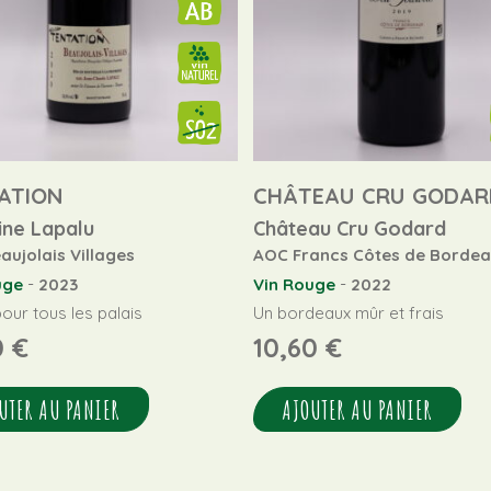
ATION
CHÂTEAU CRU GODAR
ne Lapalu
Château Cru Godard
ujolais Villages
AOC Francs Côtes de Borde
-
-
uge
2023
Vin Rouge
2022
pour tous les palais
Un bordeaux mûr et frais
0
€
10,60
€
UTER AU PANIER
AJOUTER AU PANIER