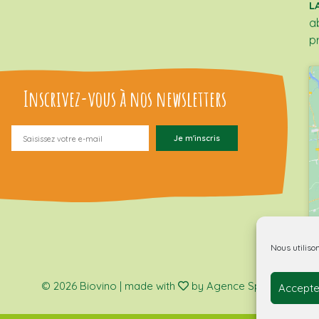
L
a
p
Inscrivez-vous à nos newsletters
Nous utiliso
© 2026 Biovino | made with
by Agence Spritz.
Accepte