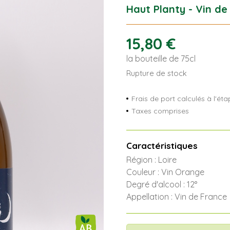
Haut Planty - Vin de
15,80
€
la bouteille de 75cl
Rupture de stock
Frais de port calculés à l'é
Taxes comprises
Caractéristiques
Région : Loire
Couleur : Vin Orange
Degré d'alcool : 12°
Appellation : Vin de France