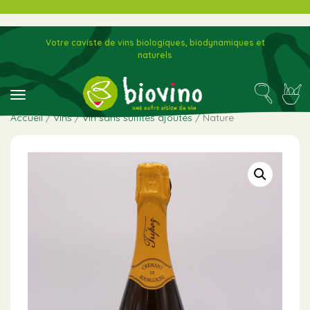
Votre caviste de vins biologiques, biodynamiques et
naturels
toggle navigation
Accueil
/
Vins
/
Vin sans sulfites ajoutés
/ Nature