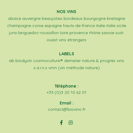
NOS VINS
alsace
auvergne
beaujolais
bordeaux
bourgogne
bretagne
champagne
corse
espagne
hauts-de-france
italie
italie sicile
jura
languedoc-roussillon
loire
provence
rhône
savoie
sud-
ouest
vins étrangers
LABELS
ab
biodyvin
cosmoculture®
demeter
nature & progrès
vins
s.a.i.n.s
vmn (vin méthode nature)
Téléphone :
+33 (0)3 20 10 62 01
Email :
contact@biovino.fr