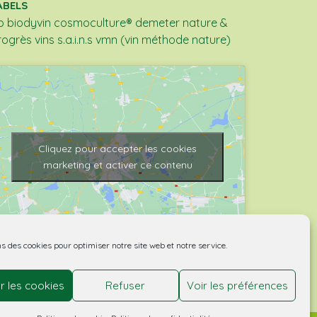
ABELS
b
biodyvin
cosmoculture®
demeter
nature &
rogrès
vins s.a.i.n.s
vmn (vin méthode nature)
Cliquez pour accepter les cookies
marketing et activer ce contenu
ns des cookies pour optimiser notre site web et notre service.
r les cookies
Refuser
Voir les préférences