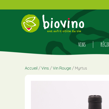
VINS
RÉGI
Accueil
/
Vins
/
Vin Rouge
/ Myrtus