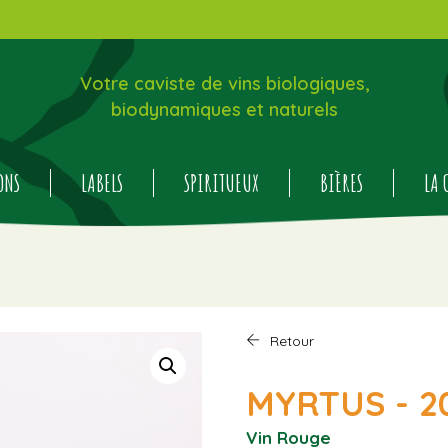
Votre caviste de vins biologiques,
biodynamiques et naturels
ONS
LABELS
SPIRITUEUX
BIÈRES
LA 
Retour
MYRTUS - 2
Vin Rouge