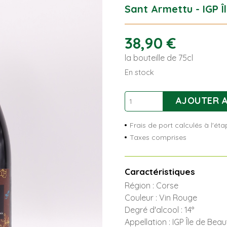
Sant Armettu - IGP Î
38,90
€
la bouteille de 75cl
En stock
quantité
AJOUTER A
de
Myrtus
Frais de port calculés à l'é
Taxes comprises
Caractéristiques
Région : Corse
Couleur : Vin Rouge
Degré d'alcool : 14°
Appellation : IGP Île de Beau