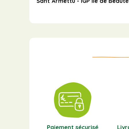
Sant Armettu - IGP Île de Beauté
Paiement sécurisé
Livr