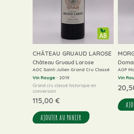
CHÂTEAU GRUAUD LAROSE
MOR
Château Gruaud Larose
Domai
AOC Saint-Julien Grand Cru Classé
AOP M
-
Vin Rouge
2019
Vin Ro
Grand cru classé historique en
20,
conversion
115,00
€
AJO
AJOUTER AU PANIER