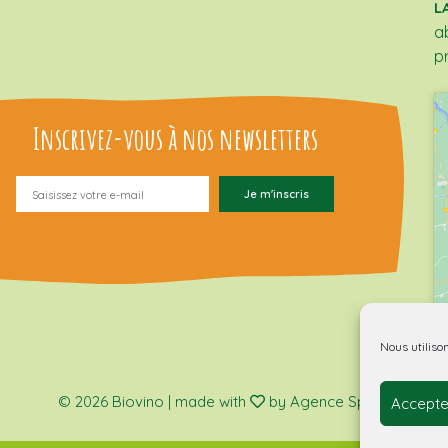
L
a
p
Inscrivez-vous à nos newsletters
Nous utiliso
© 2026 Biovino | made with
by Agence Spritz.
Accepte