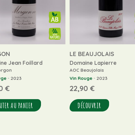
GON
LE BEAUJOLAIS
ne Jean Foillard
Domaine Lapierre
orgon
AOC Beaujolais
-
-
uge
2023
Vin Rouge
2023
50
€
22,90
€
UTER AU PANIER
DÉCOUVRIR