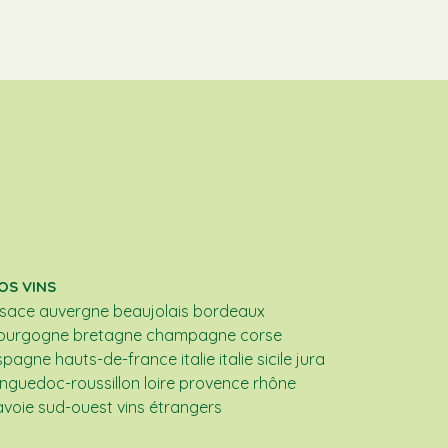
OS VINS
lsace
auvergne
beaujolais
bordeaux
ourgogne
bretagne
champagne
corse
spagne
hauts-de-france
italie
italie sicile
jura
anguedoc-roussillon
loire
provence
rhône
avoie
sud-ouest
vins étrangers