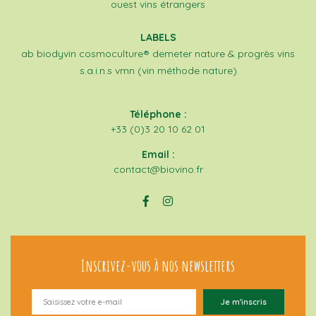
ouest
vins étrangers
LABELS
ab
biodyvin
cosmoculture®
demeter
nature & progrès
vins
s.a.i.n.s
vmn (vin méthode nature)
Téléphone :
+33 (0)3 20 10 62 01
Email :
contact@biovino.fr
Inscrivez-vous à nos newsletters