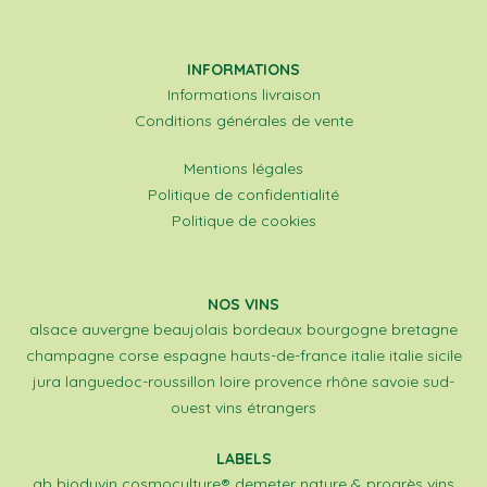
INFORMATIONS
Informations livraison
Conditions générales de vente
Mentions légales
Politique de confidentialité
Politique de cookies
NOS VINS
alsace
auvergne
beaujolais
bordeaux
bourgogne
bretagne
champagne
corse
espagne
hauts-de-france
italie
italie sicile
jura
languedoc-roussillon
loire
provence
rhône
savoie
sud-
ouest
vins étrangers
LABELS
ab
biodyvin
cosmoculture®
demeter
nature & progrès
vins