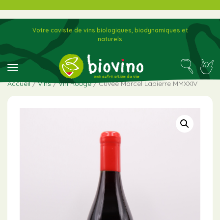
Votre caviste de vins biologiques, biodynamiques et
naturels
toggle navigation
Accueil
/
Vins
/
Vin Rouge
/ Cuvée Marcel Lapierre MMXXIV