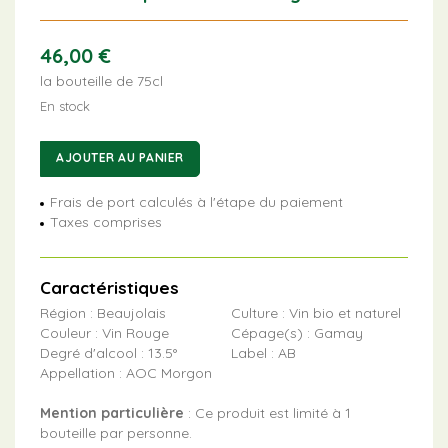
46,00
€
la bouteille de 75cl
En stock
quantité
AJOUTER AU PANIER
de
Cuvée
Frais de port calculés à l'étape du paiement
Marcel
Taxes comprises
Lapierre
MMXXIV
Caractéristiques
Région : Beaujolais
Culture : Vin bio et naturel
Couleur : Vin Rouge
Cépage(s) : Gamay
Degré d'alcool : 13.5°
Label : AB
Appellation : AOC Morgon
Mention particulière
: Ce produit est limité à 1
bouteille par personne.