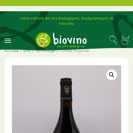
Votre caviste de vins biologiques, biodynamiques et
naturels
toggle navigation
Accueil
/
Vins
/
Vin Rouge
/ Cuvée Auguste