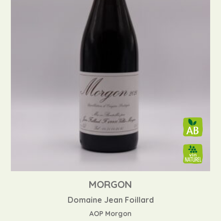
MORGON
Domaine Jean Foillard
AOP Morgon