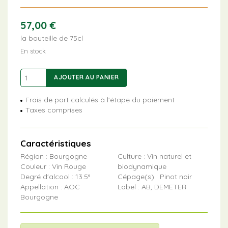
57,00
€
la bouteille de 75cl
En stock
quantité
AJOUTER AU PANIER
de
Cuvée
Frais de port calculés à l'étape du paiement
Auguste
Taxes comprises
Caractéristiques
Région : Bourgogne
Culture : Vin naturel et
Couleur : Vin Rouge
biodynamique
Degré d'alcool : 13.5°
Cépage(s) : Pinot noir
Appellation : AOC
Label : AB, DEMETER
Bourgogne