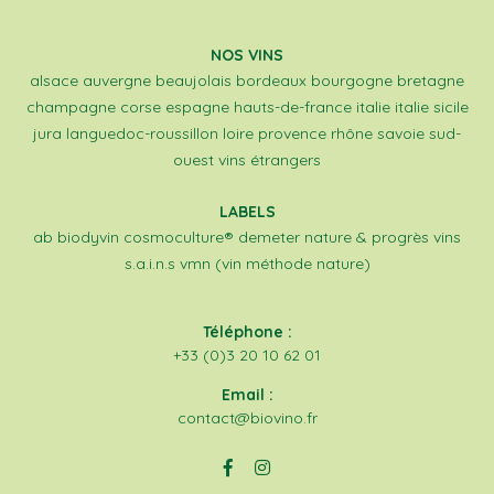
NOS VINS
alsace
auvergne
beaujolais
bordeaux
bourgogne
bretagne
champagne
corse
espagne
hauts-de-france
italie
italie sicile
jura
languedoc-roussillon
loire
provence
rhône
savoie
sud-
ouest
vins étrangers
LABELS
ab
biodyvin
cosmoculture®
demeter
nature & progrès
vins
s.a.i.n.s
vmn (vin méthode nature)
Téléphone :
+33 (0)3 20 10 62 01
Email :
contact@biovino.fr