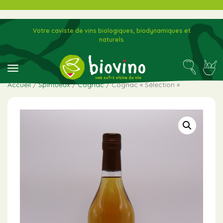
Votre caviste de vins biologiques, biodynamiques et
naturels
toggle navigation
Accueil
/
Spiritueux
/
Cognac
/ Cognac « Sélection »