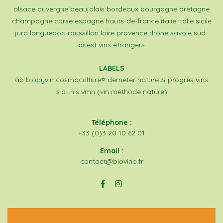
alsace
auvergne
beaujolais
bordeaux
bourgogne
bretagne
champagne
corse
espagne
hauts-de-france
italie
italie sicile
jura
languedoc-roussillon
loire
provence
rhône
savoie
sud-
ouest
vins étrangers
LABELS
ab
biodyvin
cosmoculture®
demeter
nature & progrès
vins
s.a.i.n.s
vmn (vin méthode nature)
Téléphone :
+33 (0)3 20 10 62 01
Email :
contact@biovino.fr