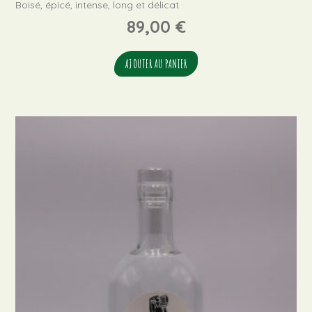
Boisé, épicé, intense, long et délicat
89,00
€
AJOUTER AU PANIER