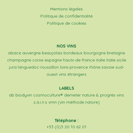
Mentions légales
Politique de confidentialité
Politique de cookies
NOS VINS
alsace
auvergne
beaujolais
bordeaux
bourgogne
bretagne
champagne
corse
espagne
hauts-de-france
italie
italie sicile
jura
languedoc-roussillon
loire
provence
rhône
savoie
sud-
ouest
vins étrangers
LABELS
ab
biodyvin
cosmoculture®
demeter
nature & progrès
vins
s.a.i.n.s
vmn (vin méthode nature)
Téléphone :
+33 (0)3 20 10 62 01