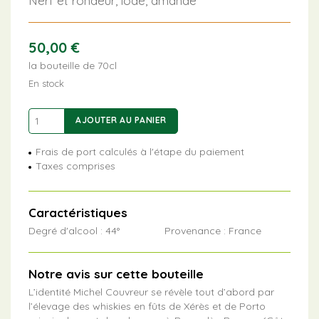
Nerf et rondeur, iodé, amande
50,00
€
la bouteille de 70cl
En stock
quantité
AJOUTER AU PANIER
de
The
Frais de port calculés à l'étape du paiement
Unique
Taxes comprises
Caractéristiques
Degré d'alcool : 44°
Provenance : France
Notre avis sur cette bouteille
L’identité Michel Couvreur se révèle tout d’abord par
l’élevage des whiskies en fûts de Xérès et de Porto