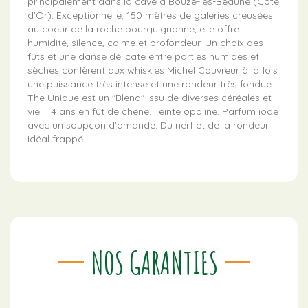
principalement dans la cave à Bouze-lès-Beaune (Côte
d’Or). Exceptionnelle, 150 mètres de galeries creusées
au coeur de la roche bourguignonne, elle offre
humidité, silence, calme et profondeur. Un choix des
fûts et une danse délicate entre parties humides et
sèches confèrent aux whiskies Michel Couvreur à la fois
une puissance très intense et une rondeur très fondue.
The Unique est un "Blend" issu de diverses céréales et
vieilli 4 ans en fût de chêne. Teinte opaline. Parfum iodé
avec un soupçon d’amande. Du nerf et de la rondeur.
Idéal frappé.
NOS GARANTIES