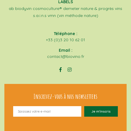
LABELS
ab
biodyvin
cosmoculture®
demeter
nature & progrès
vins
s.a.i.n.s
vmn (vin méthode nature)
Téléphone :
+33 (0)3 20 10 62 01
Email :
contact@biovino.fr
Inscrivez-vous à nos newsletters