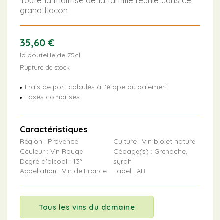
Toute la maîtrise de la famille réunie dans ce
grand flacon
35,60
€
la bouteille de 75cl
Rupture de stock
Frais de port calculés à l'étape du paiement
Taxes comprises
Caractéristiques
Région : Provence
Culture : Vin bio et naturel
Couleur : Vin Rouge
Cépage(s) : Grenache,
Degré d'alcool : 13°
syrah
Appellation : Vin de France
Label : AB
Tous les vins du domaine