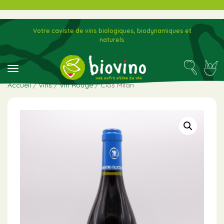
Votre caviste de vins biologiques, biodynamiques et
naturels
toggle navigation
Accueil
/
Vins
/
Vin Rouge
/ Clos Milan