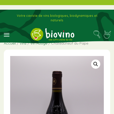
Votre caviste de vins biologiques, biodynamiques et
naturels
toggle navigation
Accueil
/
Vins
/
Vin Rouge
/ Châteauneuf du Pape