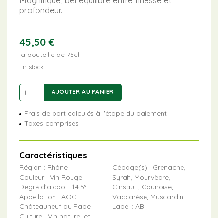
Magnifique, bel équilibre entre finesse et
profondeur.
45,50
€
la bouteille de 75cl
En stock
quantité
AJOUTER AU PANIER
de
Châteauneuf
Frais de port calculés à l'étape du paiement
du
Taxes comprises
Pape
Caractéristiques
Région : Rhône
Cépage(s) : Grenache,
Couleur : Vin Rouge
Syrah, Mourvèdre,
Degré d'alcool : 14.5°
Cinsault, Counoise,
Appellation : AOC
Vaccarèse, Muscardin
Châteauneuf du Pape
Label : AB
Culture : Vin naturel et