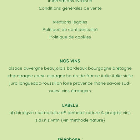
Informations livraison
Conditions générales de vente
Mentions légales
Politique de confidentialité
Politique de cookies
NOS VINS
alsace
auvergne
beaujolais
bordeaux
bourgogne
bretagne
champagne
corse
espagne
hauts-de-france
italie
italie sicile
jura
languedoc-roussillon
loire
provence
rhône
savoie
sud-
ouest
vins étrangers
LABELS
ab
biodyvin
cosmoculture®
demeter
nature & progrès
vins
s.a.i.n.s
vmn (vin méthode nature)
Téléphone :