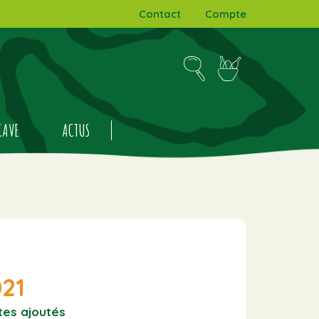
Contact
Compte
CAVE
ACTUS
21
ites ajoutés