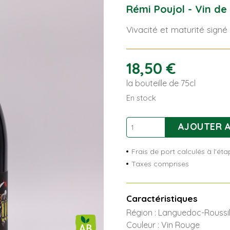
Rémi Poujol - Vin de
Vivacité et maturité signé
18,50
€
la bouteille de 75cl
En stock
quantité
AJOUTER A
de
Brutal
Frais de port calculés à l'é
Taxes comprises
Caractéristiques
Région : Languedoc-Roussil
Couleur : Vin Rouge