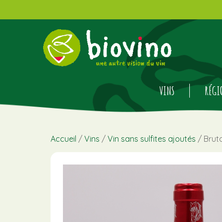
VINS
RÉGI
Accueil
/
Vins
/
Vin sans sulfites ajoutés
/ Bruta