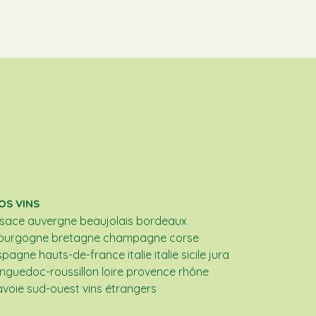
OS VINS
lsace
auvergne
beaujolais
bordeaux
ourgogne
bretagne
champagne
corse
spagne
hauts-de-france
italie
italie sicile
jura
anguedoc-roussillon
loire
provence
rhône
avoie
sud-ouest
vins étrangers