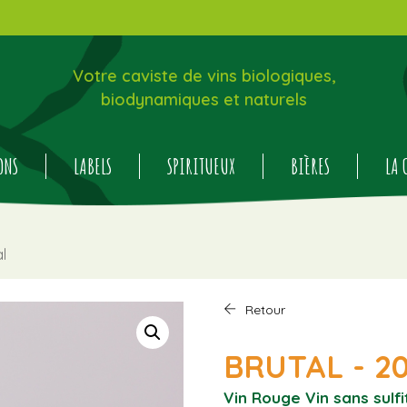
Votre caviste de vins biologiques,
biodynamiques et naturels
ONS
LABELS
SPIRITUEUX
BIÈRES
LA 
l
Retour
BRUTAL - 20
Vin Rouge
Vin sans sulf