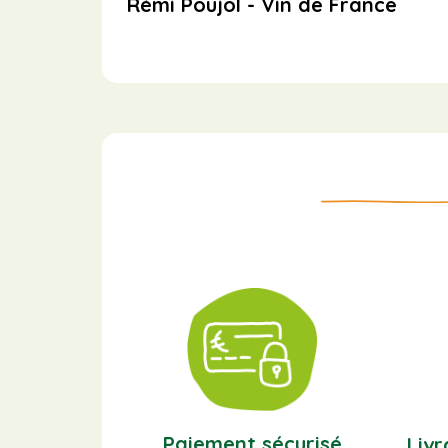
Rémi Poujol - Vin de France
Paiement sécurisé
Livr