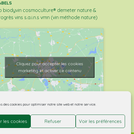
ABELS
b
biodyvin
cosmoculture®
demeter
nature &
rogrès
vins s.a.i.n.s
vmn (vin méthode nature)
Cliquez pour accepter les cookies
marketing et activer ce contenu
ns des cookies pour optimiser notre site web et notre service.
r les cookies
Refuser
Voir les préférences