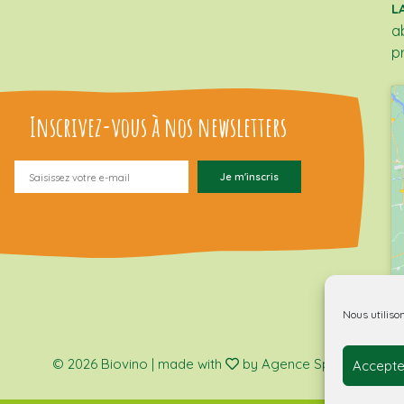
L
a
p
Inscrivez-vous à nos newsletters
Nous utiliso
© 2026 Biovino | made with
by Agence Spritz.
Accepte