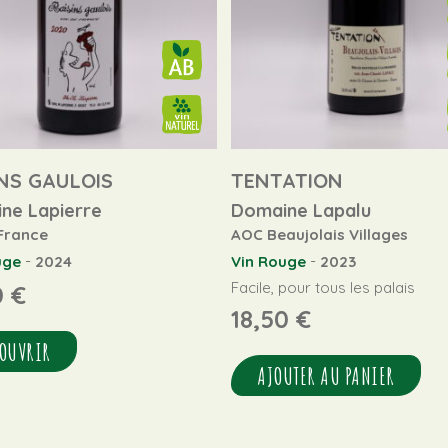
INS GAULOIS
TENTATION
ne Lapierre
Domaine Lapalu
 France
AOC Beaujolais Villages
-
-
uge
2024
Vin Rouge
2023
Facile, pour tous les palais
0
€
18,50
€
OUVRIR
AJOUTER AU PANIER