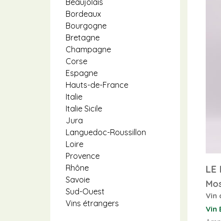
Beaujolais
Bordeaux
Bourgogne
Bretagne
Champagne
Corse
Espagne
Hauts-de-France
Italie
Italie Sicile
Jura
Languedoc-Roussillon
Loire
Provence
LE
Rhône
Savoie
Mo
Sud-Ouest
Vin 
Vins étrangers
Vin 