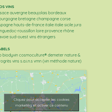
OS VINS
lsace
auvergne
beaujolais
bordeaux
ourgogne
bretagne
champagne
corse
spagne
hauts-de-france
italie
italie sicile
jura
anguedoc-roussillon
loire
provence
rhône
avoie
sud-ouest
vins étrangers
ABELS
b
biodyvin
cosmoculture®
demeter
nature &
rogrès
vins s.a.i.n.s
vmn (vin méthode nature)
Cliquez pour accepter les cookies
marketing et activer ce contenu