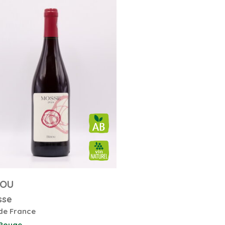
SOU
sse
de France
 Rouge