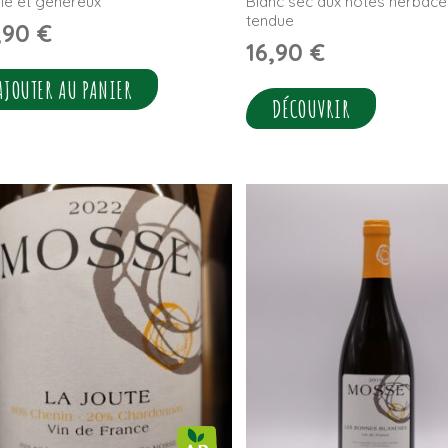
e et généreux
Blanc sec aux notes herbacée
tendue
,90
€
16,90
€
AJOUTER AU PANIER
DÉCOUVRIR