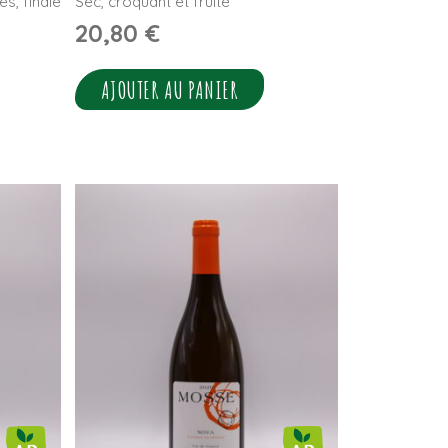
s, finale
Sec, croquant et fruité
20,80
€
AJOUTER AU PANIER