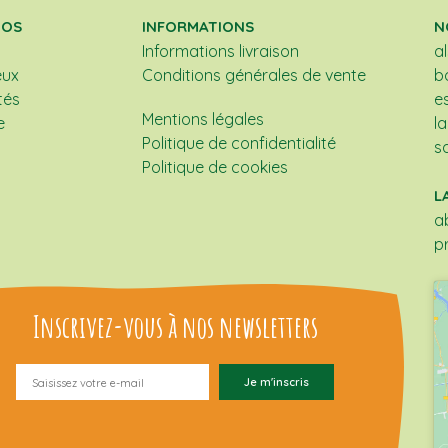
POS
INFORMATIONS
N
Informations livraison
a
eux
Conditions générales de vente
b
tés
e
Mentions légales
e
l
Politique de confidentialité
s
Politique de cookies
L
a
p
Inscrivez-vous à nos newsletters