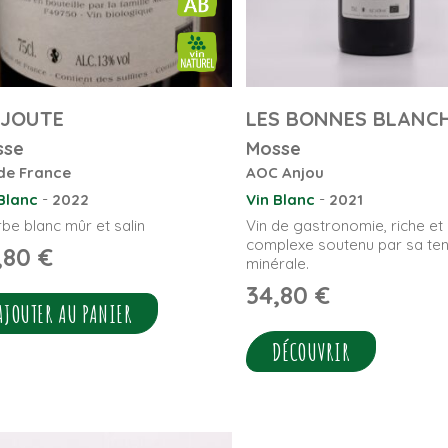
 JOUTE
LES BONNES BLANC
sse
Mosse
de France
AOC Anjou
-
-
Blanc
2022
Vin Blanc
2021
be blanc mûr et salin
Vin de gastronomie, riche et
complexe soutenu par sa ten
,80
€
minérale.
34,80
€
AJOUTER AU PANIER
DÉCOUVRIR