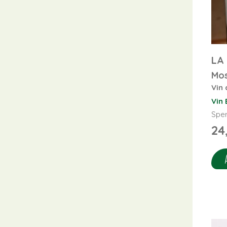
LA
Mo
Vin 
Vin 
Sper
24