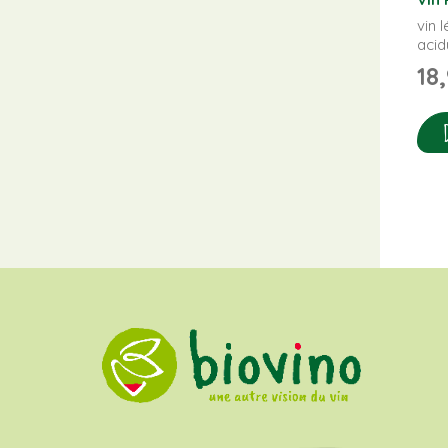
vin 
acid
18