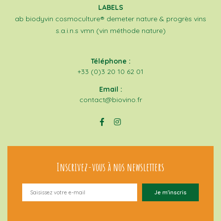
LABELS
ab
biodyvin
cosmoculture®
demeter
nature & progrès
vins
s.a.i.n.s
vmn (vin méthode nature)
Téléphone :
+33 (0)3 20 10 62 01
Email :
contact@biovino.fr
Inscrivez-vous à nos newsletters