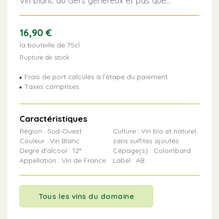
Vin blanc du Gers généreux et pas que…
16,90
€
la bouteille de 75cl
Rupture de stock
Frais de port calculés à l'étape du paiement
Taxes comprises
Caractéristiques
Région : Sud-Ouest
Culture : Vin bio et naturel,
Couleur : Vin Blanc
sans sulfites ajoutés
Degré d'alcool : 12°
Cépage(s) : Colombard
Appellation : Vin de France
Label : AB
Tous les vins du domaine