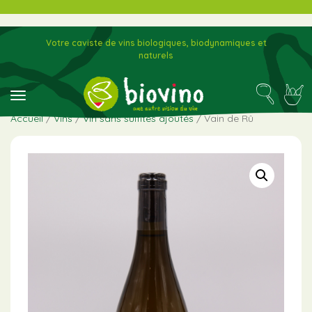
Votre caviste de vins biologiques, biodynamiques et
naturels
toggle navigation
Accueil
/
Vins
/
Vin sans sulfites ajoutés
/ Vain de Rû