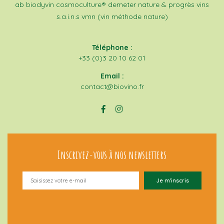
ab
biodyvin
cosmoculture®
demeter
nature & progrès
vins
s.a.i.n.s
vmn (vin méthode nature)
Téléphone :
+33 (0)3 20 10 62 01
Email :
contact@biovino.fr
Inscrivez-vous à nos newsletters