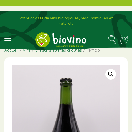
Votre caviste de vins biologiques, biodynamiques et
naturels
toggle navigation
Accueil
/
Vins
/
Vin sans sulfites ajoutés
/ Tembo