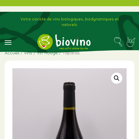
Votre caviste de vins biologiques, biodynamiques et
naturels
toggle navigation
Accueil
/
Vins
/
Vin Rouge
/ Taparas