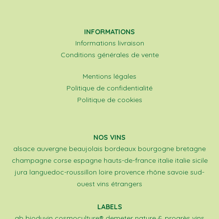
INFORMATIONS
Informations livraison
Conditions générales de vente
Mentions légales
Politique de confidentialité
Politique de cookies
NOS VINS
alsace
auvergne
beaujolais
bordeaux
bourgogne
bretagne
champagne
corse
espagne
hauts-de-france
italie
italie sicile
jura
languedoc-roussillon
loire
provence
rhône
savoie
sud-
ouest
vins étrangers
LABELS
ab
biodyvin
cosmoculture®
demeter
nature & progrès
vins