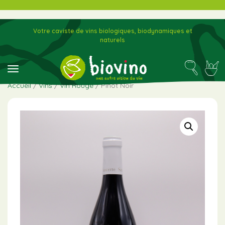
Votre caviste de vins biologiques, biodynamiques et
naturels
toggle navigation
Accueil
/
Vins
/
Vin Rouge
/ Pinot Noir