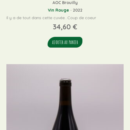
AOC Brouilly
Vin Rouge
-
2022
Il y a de tout dans cette cuvée...Coup de coeur
34,60
€
AJOUTER AU PANIER