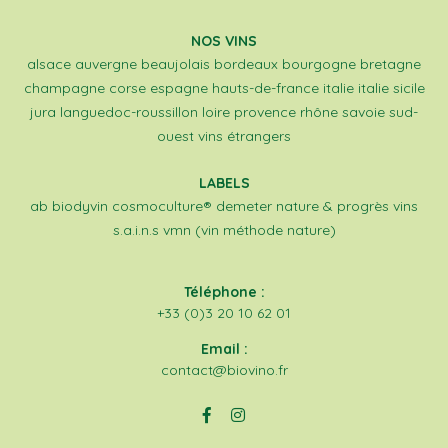
NOS VINS
alsace
auvergne
beaujolais
bordeaux
bourgogne
bretagne
champagne
corse
espagne
hauts-de-france
italie
italie sicile
jura
languedoc-roussillon
loire
provence
rhône
savoie
sud-
ouest
vins étrangers
LABELS
ab
biodyvin
cosmoculture®
demeter
nature & progrès
vins
s.a.i.n.s
vmn (vin méthode nature)
Téléphone :
+33 (0)3 20 10 62 01
Email :
contact@biovino.fr