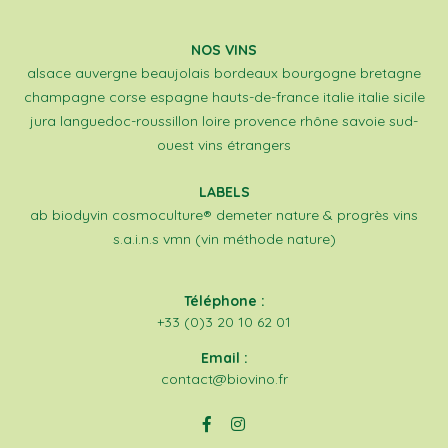
NOS VINS
alsace
auvergne
beaujolais
bordeaux
bourgogne
bretagne
champagne
corse
espagne
hauts-de-france
italie
italie sicile
jura
languedoc-roussillon
loire
provence
rhône
savoie
sud-
ouest
vins étrangers
LABELS
ab
biodyvin
cosmoculture®
demeter
nature & progrès
vins
s.a.i.n.s
vmn (vin méthode nature)
Téléphone :
+33 (0)3 20 10 62 01
Email :
contact@biovino.fr