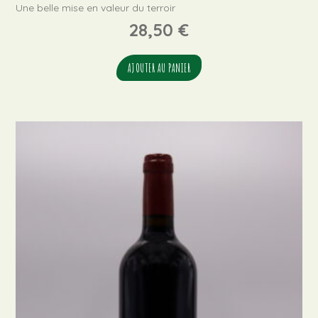
Une belle mise en valeur du terroir
28,50
€
AJOUTER AU PANIER