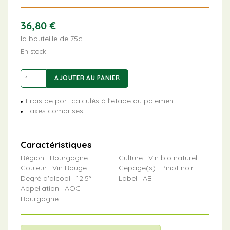
36,80
€
la bouteille de 75cl
En stock
quantité
AJOUTER AU PANIER
de
Les
Frais de port calculés à l'étape du paiement
Crays
Taxes comprises
Caractéristiques
Région : Bourgogne
Culture : Vin bio naturel
Couleur : Vin Rouge
Cépage(s) : Pinot noir
Degré d'alcool : 12.5°
Label : AB
Appellation : AOC
Bourgogne