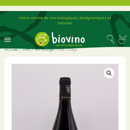
Votre caviste de vins biologiques, biodynamiques et
naturels
toggle navigation
Accueil
/
Vins
/
Vin Rouge
/ Les Crays