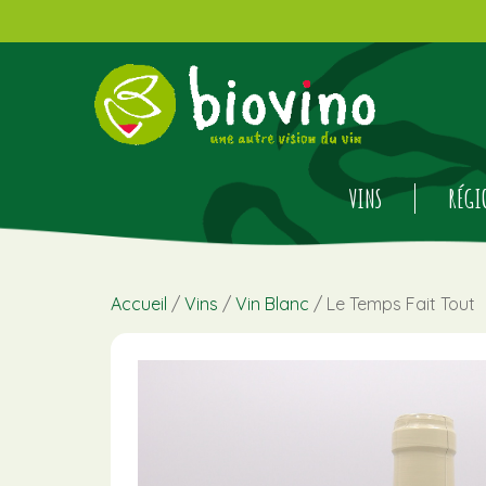
VINS
RÉGI
Accueil
/
Vins
/
Vin Blanc
/ Le Temps Fait Tout