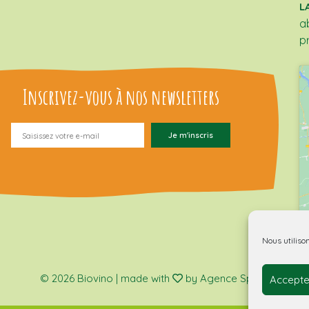
L
a
p
Inscrivez-vous à nos newsletters
Nous utiliso
© 2026 Biovino | made with
by Agence Spritz.
Accepte