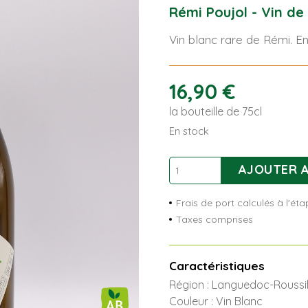
Rémi Poujol - Vin de
Vin blanc rare de Rémi. En
16,90
€
la bouteille de 75cl
En stock
quantité
AJOUTER A
de
Le
Frais de port calculés à l'é
Temps
Taxes comprises
Fait
Tout
Caractéristiques
Région : Languedoc-Roussil
Couleur : Vin Blanc