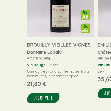
BROUILLY VIEILLES VIGNES
EMILI
Domaine Lapalu
Châte
AOC Brouilly
Vin de
-
Vin Rouge
2022
Vin Ro
Gamay très rond sur les notes fruits
Le vin 
bien mûres, légèrement épicé
35,
21,80
€
AJO
DÉCOUVRIR