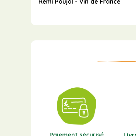
Rémi Poujol - Vin de France
Paiement sécurisé
Livr