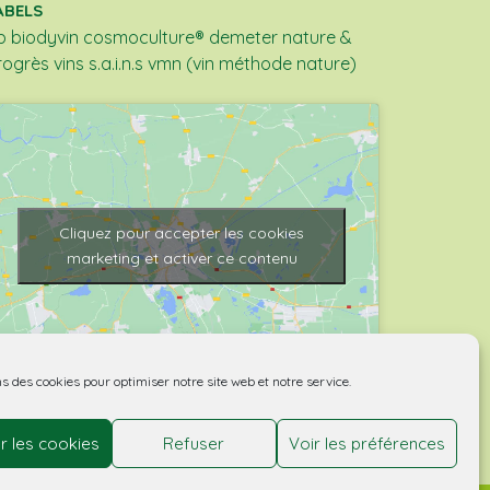
ABELS
b
biodyvin
cosmoculture®
demeter
nature &
rogrès
vins s.a.i.n.s
vmn (vin méthode nature)
Cliquez pour accepter les cookies
marketing et activer ce contenu
ns des cookies pour optimiser notre site web et notre service.
r les cookies
Refuser
Voir les préférences