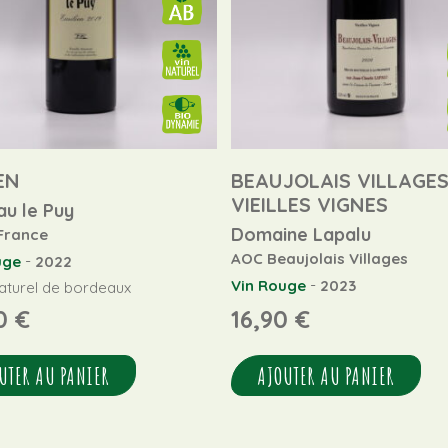
EN
BEAUJOLAIS VILLAGE
VIEILLES VIGNES
au le Puy
Domaine Lapalu
 France
AOC Beaujolais Villages
-
uge
2022
-
Vin Rouge
2023
naturel de bordeaux
60
€
16,90
€
UTER AU PANIER
AJOUTER AU PANIER