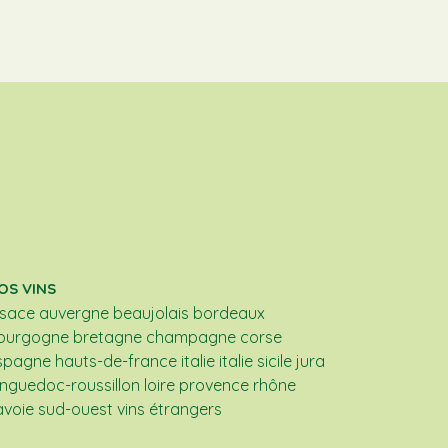
OS VINS
lsace
auvergne
beaujolais
bordeaux
ourgogne
bretagne
champagne
corse
spagne
hauts-de-france
italie
italie sicile
jura
anguedoc-roussillon
loire
provence
rhône
avoie
sud-ouest
vins étrangers