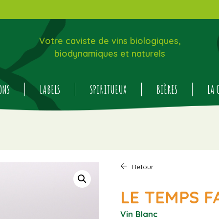
Votre caviste de vins biologiques,
biodynamiques et naturels
ONS
LABELS
SPIRITUEUX
BIÈRES
LA 
Retour
LE TEMPS FA
Vin Blanc