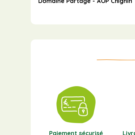
Domaine Partagé - AOP Chignin
Paiement sécurisé
Livr