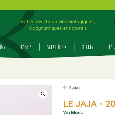
Votre caviste de vins biologiques,
biodynamiques et naturels
ONS
LABELS
SPIRITUEUX
BIÈRES
LA 
Retour
LE JAJA - 2
Vin Blanc