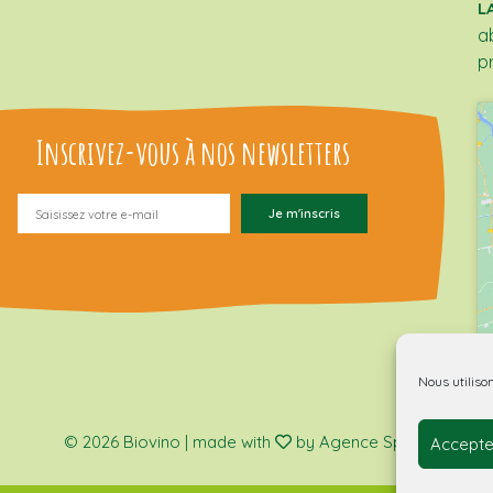
L
a
p
Inscrivez-vous à nos newsletters
Nous utiliso
© 2026 Biovino | made with
by Agence Spritz.
Accepte