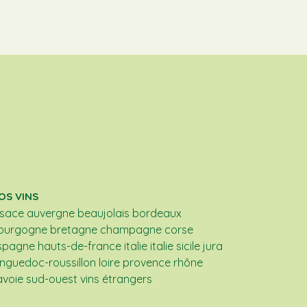
OS VINS
lsace
auvergne
beaujolais
bordeaux
ourgogne
bretagne
champagne
corse
spagne
hauts-de-france
italie
italie sicile
jura
anguedoc-roussillon
loire
provence
rhône
avoie
sud-ouest
vins étrangers