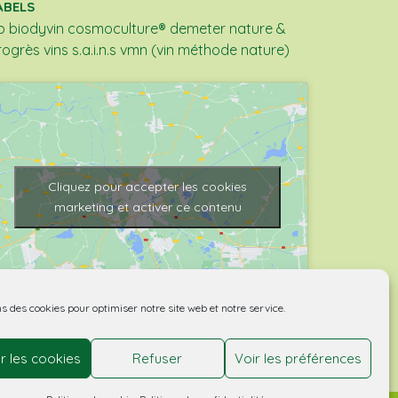
ABELS
b
biodyvin
cosmoculture®
demeter
nature &
rogrès
vins s.a.i.n.s
vmn (vin méthode nature)
Cliquez pour accepter les cookies
marketing et activer ce contenu
ns des cookies pour optimiser notre site web et notre service.
r les cookies
Refuser
Voir les préférences