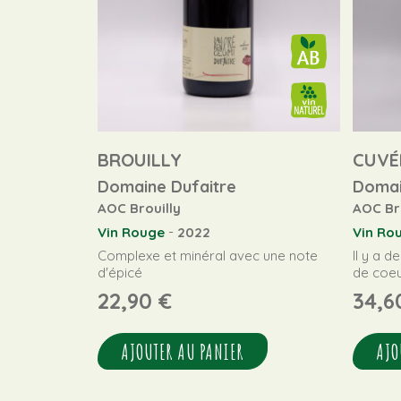
BROUILLY
CUVÉ
Domaine Dufaitre
Domai
AOC Brouilly
AOC Br
-
Vin Rouge
2022
Vin Ro
Complexe et minéral avec une note
Il y a d
d'épicé
de coe
22,90
€
34,
AJOUTER AU PANIER
AJO