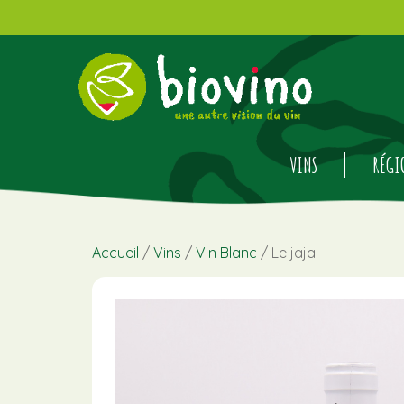
VINS
RÉGI
Accueil
/
Vins
/
Vin Blanc
/ Le jaja