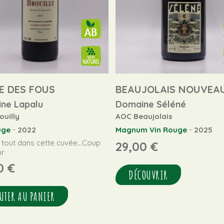
E DES FOUS
BEAUJOLAIS NOUVEA
ne Lapalu
Domaine Séléné
ouilly
AOC Beaujolais
-
-
uge
2022
Magnum
Vin Rouge
2025
e tout dans cette cuvée...Coup
29,00
€
ur
60
€
DÉCOUVRIR
UTER AU PANIER