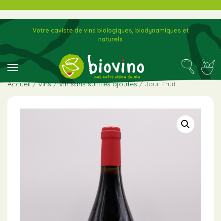
Votre caviste de vins biologiques, biodynamiques et
naturels
toggle navigation
Accueil
/
Vins
/
Vin sans sulfites ajoutés
/ Jour Fruit