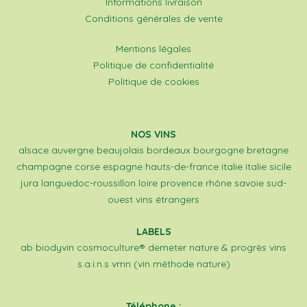
Informations livraison
Conditions générales de vente
Mentions légales
Politique de confidentialité
Politique de cookies
NOS VINS
alsace
auvergne
beaujolais
bordeaux
bourgogne
bretagne
champagne
corse
espagne
hauts-de-france
italie
italie sicile
jura
languedoc-roussillon
loire
provence
rhône
savoie
sud-
ouest
vins étrangers
LABELS
ab
biodyvin
cosmoculture®
demeter
nature & progrès
vins
s.a.i.n.s
vmn (vin méthode nature)
Téléphone :