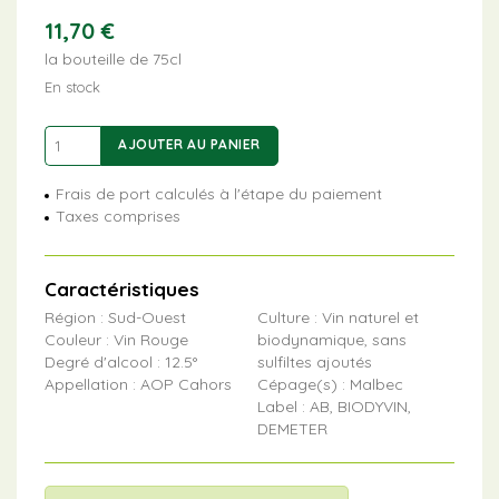
11,70
€
la bouteille de 75cl
En stock
quantité
AJOUTER AU PANIER
de
Jour
Frais de port calculés à l'étape du paiement
Fruit
Taxes comprises
Caractéristiques
Région : Sud-Ouest
Culture : Vin naturel et
Couleur : Vin Rouge
biodynamique, sans
Degré d'alcool : 12.5°
sulfiltes ajoutés
Appellation : AOP Cahors
Cépage(s) : Malbec
Label : AB, BIODYVIN,
DEMETER