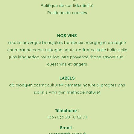
Politique de confidentialité
Politique de cookies
NOS VINS
alsace
auvergne
beaujolais
bordeaux
bourgogne
bretagne
champagne
corse
espagne
hauts-de-france
italie
italie sicile
jura
languedoc-roussillon
loire
provence
rhône
savoie
sud-
ouest
vins étrangers
LABELS
ab
biodyvin
cosmoculture®
demeter
nature & progrès
vins
s.a.i.n.s
vmn (vin méthode nature)
Téléphone :
+33 (0)3 20 10 62 01
Email :
contact@biovino.fr