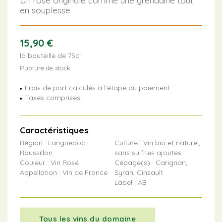
Un rosé originale comme une grenadine tout
en souplesse
15,90
€
la bouteille de 75cl
Rupture de stock
Frais de port calculés à l'étape du paiement
Taxes comprises
Caractéristiques
Région : Languedoc-
Culture : Vin bio et naturel,
Roussillon
sans sulfites ajoutés
Couleur : Vin Rosé
Cépage(s) : Carignan,
Appellation : Vin de France
Syrah, Cinsault
Label : AB
Tous les vins du domaine