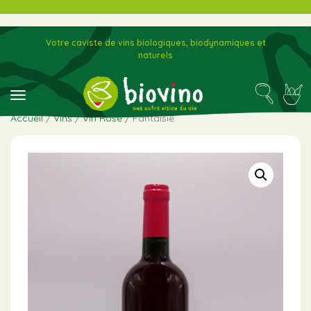
Votre caviste de vins biologiques, biodynamiques et
naturels
toggle navigation
Accueil
/
Vins
/
Vin Rosé
/ Fantaisie